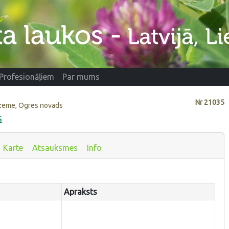
Profesionāļiem
Par mums
Nr
21035
idzeme, Ogres novads
s
Karte
Atsauksmes
Info
Apraksts