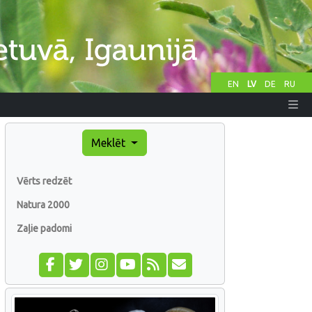
EN
LV
DE
RU
Meklēt
Vērts redzēt
Natura 2000
Zaļie padomi