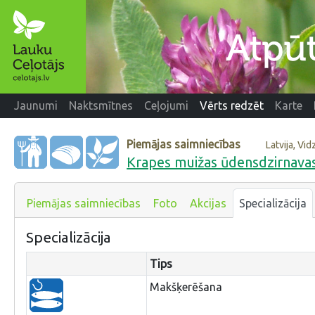
Jaunumi
Naktsmītnes
Ceļojumi
Vērts redzēt
Karte
Piemājas saimniecības
Latvija, V
Krapes muižas ūdensdzirnava
Piemājas saimniecības
Foto
Akcijas
Specializācija
Specializācija
Tips
Makšķerēšana