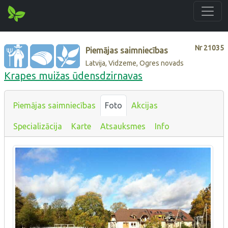
Nr
21035
Piemājas saimniecības
Latvija, Vidzeme, Ogres novads
Krapes muižas ūdensdzirnavas
Piemājas saimniecības
Foto
Akcijas
Specializācija
Karte
Atsauksmes
Info