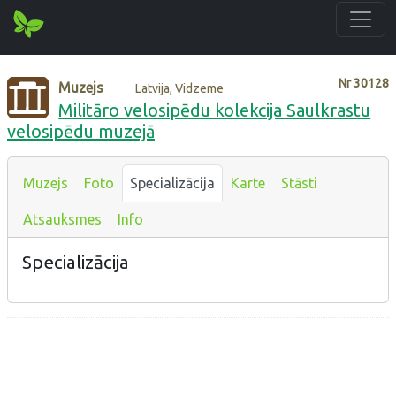
Nr
30128
Muzejs
Latvija, Vidzeme
Militāro velosipēdu kolekcija Saulkrastu
velosipēdu muzejā
Muzejs
Foto
Specializācija
Karte
Stāsti
Atsauksmes
Info
Specializācija