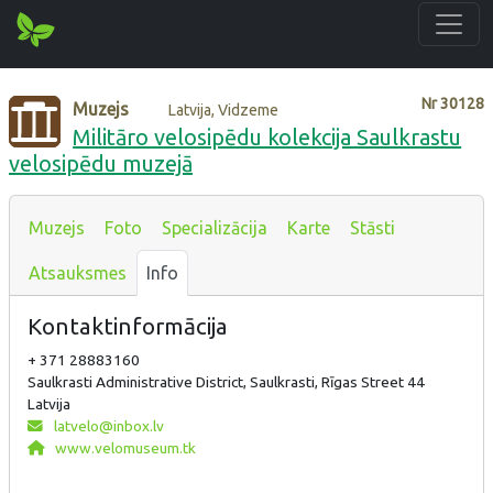
Nr
30128
Muzejs
Latvija, Vidzeme
Militāro velosipēdu kolekcija Saulkrastu
velosipēdu muzejā
Muzejs
Foto
Specializācija
Karte
Stāsti
Atsauksmes
Info
Kontaktinformācija
+ 371 28883160
Saulkrasti Administrative District, Saulkrasti, Rīgas Street 44
Latvija
latvelo@inbox.lv
www.velomuseum.tk