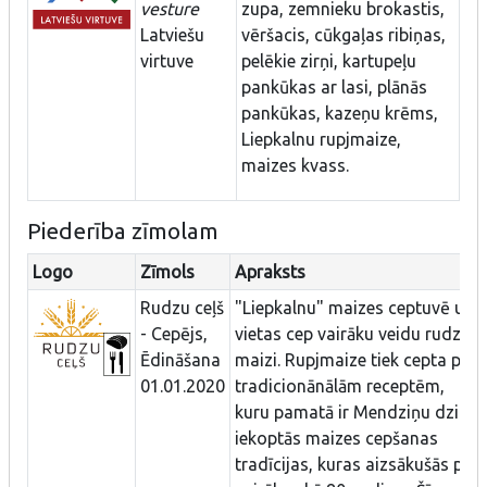
vesture
zupa, zemnieku brokastis,
Latviešu
vēršacis, cūkgaļas ribiņas,
virtuve
pelēkie zirņi, kartupeļu
pankūkas ar lasi, plānās
pankūkas, kazeņu krēms,
Liepkalnu rupjmaize,
maizes kvass.
Piederība zīmolam
Logo
Zīmols
Apraksts
Rudzu ceļš
"Liepkalnu" maizes ceptuvē uz
- Cepējs,
vietas cep vairāku veidu rudzu
Ēdināšana
maizi. Rupjmaize tiek cepta pēc
01.01.2020
tradicionānālām receptēm,
kuru pamatā ir Mendziņu dzimt
iekoptās maizes cepšanas
tradīcijas, kuras aizsākušās pir