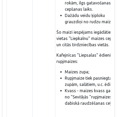
rokām, ilgs gatavošanas un
cepšanas laiks.
Dažādu veidu ķiploku
grauzdiņi no rudzu maizes.
Šo maizi iespējams iegādāties u
vietas "Liepkalnu" maizes ceptu
un citās tirdzniecības vietās.
Kafejnīcas "Liepsalas" ēdieni no
rupjmaizes:
Maizes zupa;
Rupjmaize tiek pasniegta pi
zupām, salātiem, u.c. ēdien
Kvass - maizes kvass gatav
no "Sevišķās "rupjmaizes īp
dabiskā raudzēšanas ceļā.