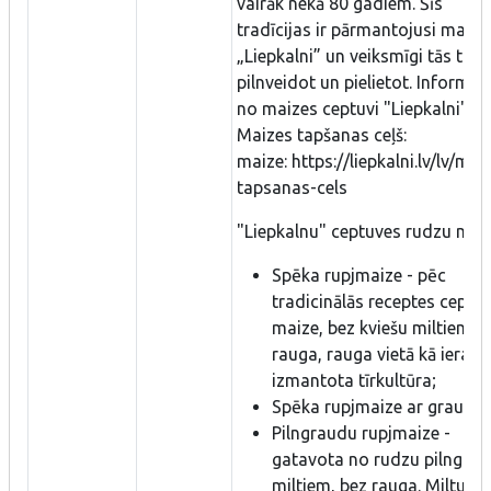
vairāk nekā 80 gadiem. Šīs
tradīcijas ir pārmantojusi maizn
„Liepkalni” un veiksmīgi tās turp
pilnveidot un pielietot. Informāc
no maizes ceptuvi "Liepkalni" -
Maizes tapšanas ceļš:
maize: https://liepkalni.lv/lv/mai
tapsanas-cels
"Liepkalnu" ceptuves rudzu maiz
Spēka rupjmaize - pēc
tradicinālās receptes cepta
maize, bez kviešu miltiem u
rauga, rauga vietā kā ieraug
izmantota tīrkultūra;
Spēka rupjmaize ar graudie
Pilngraudu rupjmaize -
gatavota no rudzu pilngra
miltiem, bez rauga. Miltus 