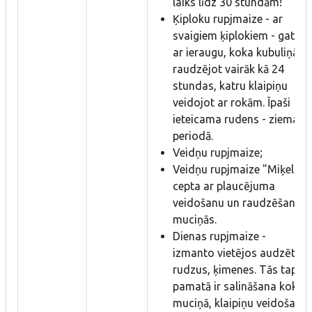
laiks līdz 30 stundām!
Ķiploku rupjmaize - ar
svaigiem ķiplokiem - gatav
ar ieraugu, koka kubuliņā
raudzējot vairāk kā 24
stundas, katru klaipiņu
veidojot ar rokām. Īpaši
ieteicama rudens - ziemas
periodā.
Veidņu rupjmaize;
Veidņu rupjmaize "Miķelis" 
cepta ar plaucējuma
veidošanu un raudzēšanu k
muciņās.
Dienas rupjmaize -
izmanto vietējos audzētos
rudzus, ķimenes. Tās tapša
pamatā ir salināšana koka
muciņā, klaipiņu veidošana 