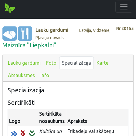
Nr
20155
Lauku gardumi
Latvija, Vidzeme,
Pļaviņu novads
Maiznīca "Liepkalni"
Lauku gardumi
Foto
Specializācija
Karte
Atsauksmes
Info
Specializācija
Sertifikāti
Sertifikāta
Logo
nosaukums
Apraksts
Kultūra un
Frikadeļu vai skābeņu