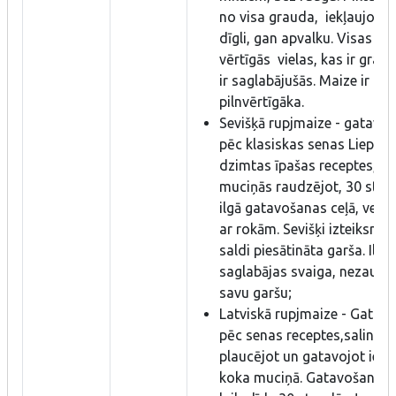
no visa grauda, iekļaujot g
dīgli, gan apvalku. Visas
vērtīgās vielas, kas ir grau
ir saglabājušās. Maize ir
pilnvērtīgāka.
Sevišķā rupjmaize - gatavot
pēc klasiskas senas Liepkal
dzimtas īpašas receptes, k
muciņās raudzējot, 30 stu
ilgā gatavošanas ceļā, veid
ar rokām. Sevišķi izteiksmīg
saldi piesātināta garša. Ilgi
saglabājas svaiga, nezaudē
savu garšu;
Latviskā rupjmaize - Gatav
pēc senas receptes,salinot 
plaucējot un gatavojot ier
koka muciņā. Gatavošanas