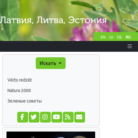
EN
LV
DE
RU
Искать
Vērts redzēt
Natura 2000
Зеленые советы