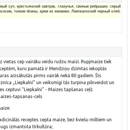
ый суп, крестьянский завтрак, глазунья, свиные ребрышки, серый
сосем, тонкие блины, крем из ежевики,
Лиепкалнский черный хлеб,
 vietas cep vairāku veidu rudzu maizi. Rupjmaize tiek
eceptēm, kuru pamatā ir Mendziņu dzimtas iekoptās
uras aizsākušās pirms vairāk nekā 80 gadiem. Šīs
iznīca „Liepkalni” un veiksmīgi tās turpina pilnveidot un
es ceptuvi "Liepkalni" - Maizes tapšanas ceļš:
/maizes-tapsanas-cels
aize:
adicinālās receptes cepta maize, bez kviešu miltiem un
augs izmantota tīrkultūra;