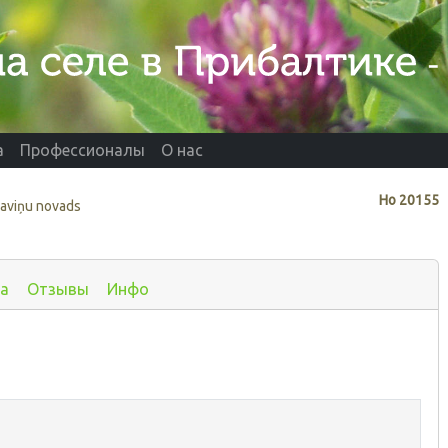
а
Профессионалы
О нас
Нo
20155
ļaviņu novads
а
Отзывы
Инфо