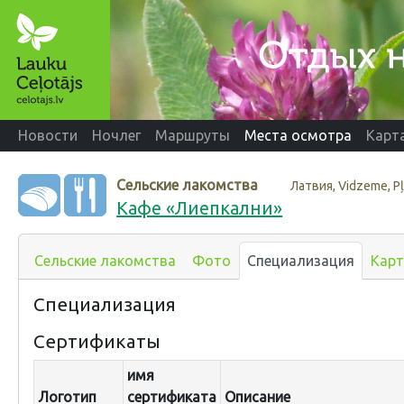
Новости
Ночлег
Маршруты
Места осмотра
Карт
Сельские лакомства
Латвия, Vidzeme, P
Кафе «Лиепкални»
Сельские лакомства
Фото
Специализация
Карт
Специализация
Сертификаты
имя
Логотип
сертификата
Описание