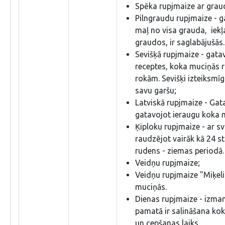
Spēka rupjmaize ar grau
Pilngraudu rupjmaize - g
maļ no visa grauda, iekļa
graudos, ir saglabājušās.
Sevišķā rupjmaize - gata
receptes, koka muciņās r
rokām. Sevišķi izteiksmīg
savu garšu;
Latviskā rupjmaize - Gat
gatavojot ieraugu koka 
Ķiploku rupjmaize - ar s
raudzējot vairāk kā 24 st
rudens - ziemas periodā.
Veidņu rupjmaize;
Veidņu rupjmaize "Miķel
muciņās.
Dienas rupjmaize - izma
pamatā ir salināšana kok
un cepšanas laiks.