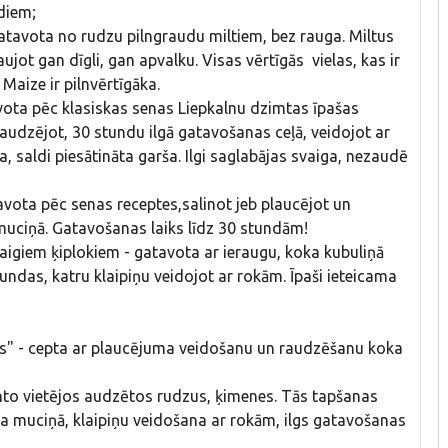
diem;
atavota no rudzu pilngraudu miltiem, bez rauga. Miltus
ujot gan dīgli, gan apvalku. Visas vērtīgās vielas, kas ir
 Maize ir pilnvērtīgāka.
vota pēc klasiskas senas Liepkalnu dzimtas īpašas
audzējot, 30 stundu ilgā gatavošanas ceļā, veidojot ar
a, saldi piesātināta garša. Ilgi saglabājas svaiga, nezaudē
avota pēc senas receptes,salinot jeb plaucējot un
muciņā. Gatavošanas laiks līdz 30 stundām!
vaigiem ķiplokiem - gatavota ar ieraugu, koka kubuliņā
undas, katru klaipiņu veidojot ar rokām. Īpaši ieteicama
is" - cepta ar plaucējuma veidošanu un raudzēšanu koka
nto vietējos audzētos rudzus, ķimenes. Tās tapšanas
a muciņā, klaipiņu veidošana ar rokām, ilgs gatavošanas