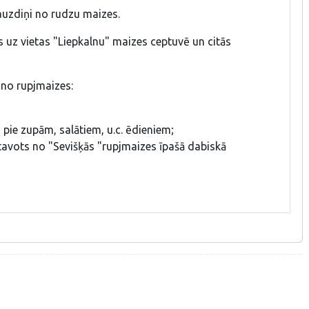
auzdiņi no rudzu maizes.
s uz vietas "Liepkalnu" maizes ceptuvē un citās
 no rupjmaizes:
 pie zupām, salātiem, u.c. ēdieniem;
avots no "Sevišķās "rupjmaizes īpašā dabiskā