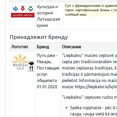
Суп с фрикадельками и щавелев
Культура и
горох, картофельные блины с ло
история
хлебный квас.
Латышская
кухня
Принадлежит бренду
Логотип
Бренд
Описание
Путь ржи -
"Liepkalnu" maizes ceptuvē uz
Пекарь,
cepta pēc tradicionānālām r
Поставщик
maizes cepšanas tradīcijas, k
услуг
tradīcijas ir pārmantojusi ma
общепита
pielietot. Informācija no maiz
01.01.2020
maize: https://liepkalni.lv/lv
"Liepkalnu" ceptuves rudzu m
Spēka rupjmaize - pēc tr
rauga, rauga vietā kā ier