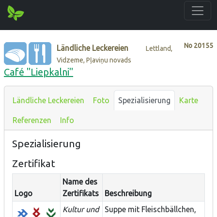
No
20155
Ländliche Leckereien
Lettland,
Vidzeme, Pļaviņu novads
Café "Liepkalni"
Ländliche Leckereien
Foto
Spezialisierung
Karte
Referenzen
Info
Spezialisierung
Zertifikat
Name des
Logo
Zertifikats
Beschreibung
Kultur und
Suppe mit Fleischbällchen,