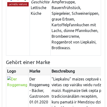
Geschichte
Ampfersuppe,
Lettische
Bauernfrühstück,
Küche
Spiegeleier, Schweinerippen,
graue Erbsen,
Kartoffelpfannkuchen mit
Lachs, dünne Pfannkuchen,
Brombeercreme,
Roggenbrot von Liepkalni,
Brotkwass.
Gehört einer Marke
Logo
Marke
Beschreibung
Der
"Liepkalnu" maizes ceptuvē uz
Roggenweg
vietas cep vairāku veidu rudzu
- Bäcker,
maizi. Rupjmaize tiek cepta pēc
Gastronom
tradicionānālām receptēm,
01.01.2020
kuru pamatā ir Mendziņu dzimt