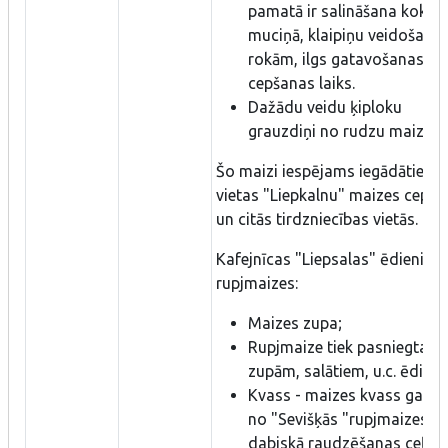
pamatā ir salināšana koka
muciņā, klaipiņu veidošana 
rokām, ilgs gatavošanas un
cepšanas laiks.
Dažādu veidu ķiploku
grauzdiņi no rudzu maizes.
Šo maizi iespējams iegādāties u
vietas "Liepkalnu" maizes ceptu
un citās tirdzniecības vietās.
Kafejnīcas "Liepsalas" ēdieni no
rupjmaizes:
Maizes zupa;
Rupjmaize tiek pasniegta pi
zupām, salātiem, u.c. ēdien
Kvass - maizes kvass gatav
no "Sevišķās "rupjmaizes īp
dabiskā raudzēšanas ceļā.