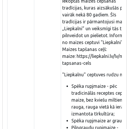
iekoptās maizes cepšanas
tradīcijas, kuras aizsākušās pir
vairāk nekā 80 gadiem. Šīs
tradīcijas ir pārmantojusi maizn
„Liepkalni” un veiksmīgi tās turp
pilnveidot un pielietot. Informāc
no maizes ceptuvi "Liepkalni" -
Maizes tapšanas ceļš:
maize: https://liepkalni.lv/lv/mai
tapsanas-cels
"Liepkalnu" ceptuves rudzu maiz
Spēka rupjmaize - pēc
tradicinālās receptes cepta
maize, bez kviešu miltiem u
rauga, rauga vietā kā ieraug
izmantota tīrkultūra;
Spēka rupjmaize ar graudie
Pilngraudu rupjmaize -