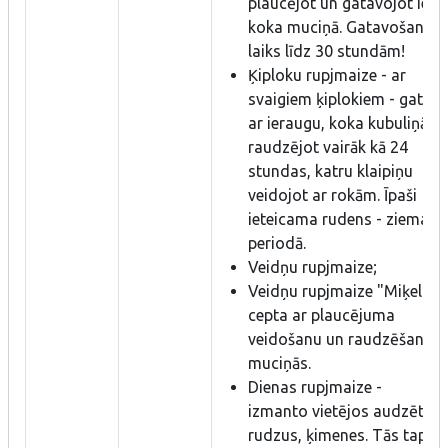
plaucējot un gatavojot ier
koka muciņā. Gatavošanas
laiks līdz 30 stundām!
Ķiploku rupjmaize - ar
svaigiem ķiplokiem - gatav
ar ieraugu, koka kubuliņā
raudzējot vairāk kā 24
stundas, katru klaipiņu
veidojot ar rokām. Īpaši
ieteicama rudens - ziemas
periodā.
Veidņu rupjmaize;
Veidņu rupjmaize "Miķelis" 
cepta ar plaucējuma
veidošanu un raudzēšanu k
muciņās.
Dienas rupjmaize -
izmanto vietējos audzētos
rudzus, ķimenes. Tās tapša