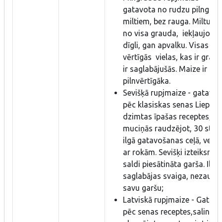
gatavota no rudzu pilngra
miltiem, bez rauga. Miltus 
no visa grauda, iekļaujot g
dīgli, gan apvalku. Visas
vērtīgās vielas, kas ir grau
ir saglabājušās. Maize ir
pilnvērtīgāka.
Sevišķā rupjmaize - gatavot
pēc klasiskas senas Liepkal
dzimtas īpašas receptes, k
muciņās raudzējot, 30 stu
ilgā gatavošanas ceļā, veid
ar rokām. Sevišķi izteiksmīg
saldi piesātināta garša. Ilgi
saglabājas svaiga, nezaudē
savu garšu;
Latviskā rupjmaize - Gatav
pēc senas receptes,salinot 