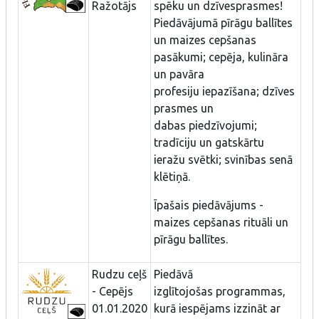
Ražotājs
spēku un dzīvesprasmes!
Piedāvājumā pīrāgu ballītes
un maizes cepšanas
pasākumi; cepēja, kulināra
un pavāra
profesiju iepazīšana; dzīves
prasmes un
dabas piedzīvojumi;
tradīciju un gatskārtu
ieražu svētki; svinības senā
klētiņā.
Īpašais piedāvājums -
maizes cepšanas rituāli un
pīrāgu ballītes.
Rudzu ceļš
Piedāvā
- Cepējs
izglītojošas programmas,
01.01.2020
kurā iespējams izzināt ar