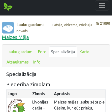
Nr
21090
Lauku gardumi
Latvija, Vidzeme, Priekuļu
novads
Maizes Māja
Lauku gardumi
Foto
Specializācija
Karte
Atsauksmes
Info
Specializācija
Piederība zīmolam
Logo
Zīmols
Apraksts
Livonijas
Maizes mājas lauku sēta pie
garša -
Cēsīm, kur gūt prieku,