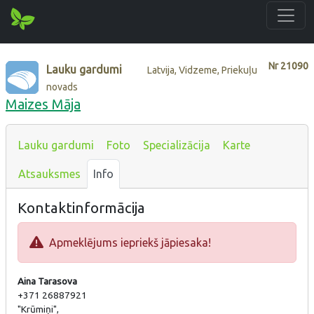
Nr
21090
Lauku gardumi
Latvija, Vidzeme, Priekuļu
novads
Maizes Māja
Lauku gardumi
Foto
Specializācija
Karte
Atsauksmes
Info
Kontaktinformācija
Apmeklējums iepriekš jāpiesaka!
Aina Tarasova
+371 26887921
"Krūmiņi",