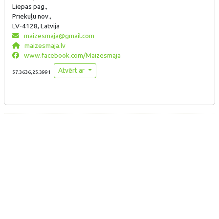
Liepas pag.,
Priekuļu nov.,
LV-4128, Latvija
maizesmaja@gmail.com
maizesmaja.lv
www.facebook.com/Maizesmaja
Atvērt ar
57.3636,25.3991