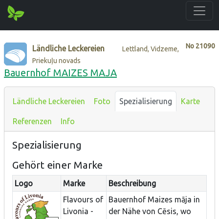
No
21090
Ländliche Leckereien
Lettland, Vidzeme,
Priekuļu novads
Bauernhof MAIZES MAJA
Ländliche Leckereien
Foto
Spezialisierung
Karte
Referenzen
Info
Spezialisierung
Gehört einer Marke
Logo
Marke
Beschreibung
Flavours of
Bauernhof Maizes māja in
Livonia -
der Nähe von Cēsis, wo