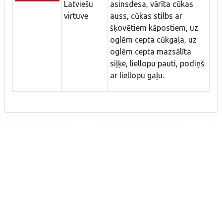
Latviešu
asinsdesa, vārīta cūkas
virtuve
auss, cūkas stilbs ar
šķovētiem kāpostiem, uz
oglēm cepta cūkgaļa, uz
oglēm cepta mazsālīta
siļķe, liellopu pauti, podiņš
ar liellopu gaļu.