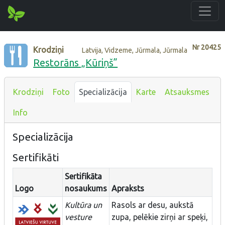
Nr
20425
Krodziņi
Latvija, Vidzeme, Jūrmala, Jūrmala
Restorāns „Kūriņš”
Krodziņi
Foto
Specializācija
Karte
Atsauksmes
Info
Specializācija
Sertifikāti
Sertifikāta
Logo
nosaukums
Apraksts
Kultūra un
Rasols ar desu, aukstā
vesture
zupa, pelēkie zirņi ar speķi,