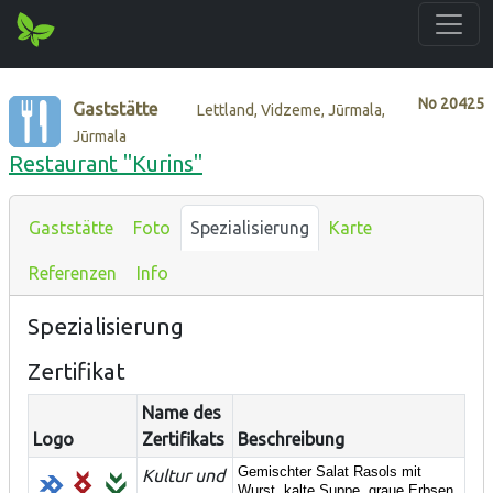
No
20425
Gaststätte
Lettland, Vidzeme, Jūrmala,
Jūrmala
Restaurant "Kurins"
Gaststätte
Foto
Spezialisierung
Karte
Referenzen
Info
Spezialisierung
Zertifikat
Name des
Logo
Zertifikats
Beschreibung
Gemischter Salat Rasols mit
Kultur und
Wurst, kalte Suppe, graue Erbsen