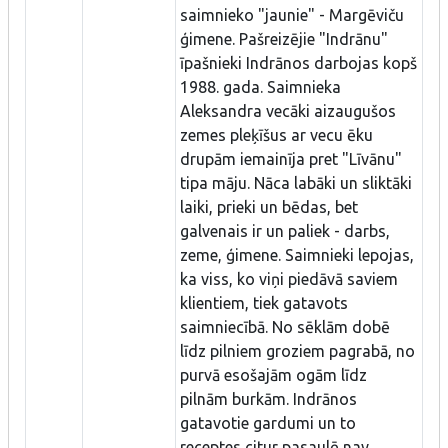
saimnieko "jaunie" - Margēviču
ģimene. Pašreizējie "Indrānu"
īpašnieki Indrānos darbojas kopš
1988. gada. Saimnieka
Aleksandra vecāki aizaugušos
zemes pleķīšus ar vecu ēku
drupām iemainīja pret "Līvānu"
tipa māju. Nāca labāki un sliktāki
laiki, prieki un bēdas, bet
galvenais ir un paliek - darbs,
zeme, ģimene. Saimnieki lepojas,
ka viss, ko viņi piedāvā saviem
klientiem, tiek gatavots
saimniecībā. No sēklām dobē
līdz pilniem groziem pagrabā, no
purvā esošajām ogām līdz
pilnām burkām. Indrānos
gatavotie gardumi un to
receptes citur pasaulē nav