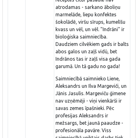
atrodamas - sarkano āboliņu
marmelāde, liepu konfektes
šokolādē, viršu sīrups, kumelīšu
kvass un vēl, un vēl. "Indrāni" ir
bioloģiska saimniecība.
Daudziem cilvēkiem gads ir balts
abos galos un zaļš vidū, bet
Indrānos tas ir zaļš visa gada
garumā. Un tā gadu no gada!
Saimniecībā saimnieko Liene,
Aleksandrs un Ilva Margeviči, un
Jānis Jasulis. Margeviču ģimene
nav uzņēmēji - viņi vienkārši ir
savas zemes īpašnieki. Pēc
profesijas Aleksandrs ir
mežsargs, bet jaunā paaudze -
profesionāla pavāre. Viss
saimniecībā veiktais darbs tiek