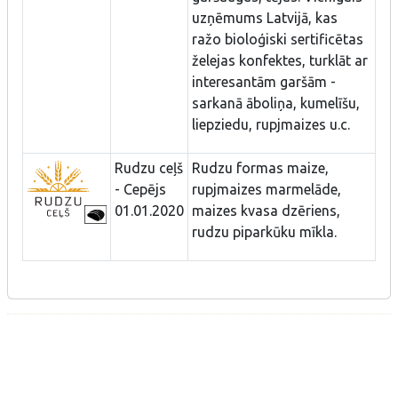
uzņēmums Latvijā, kas
ražo bioloģiski sertificētas
želejas konfektes, turklāt ar
interesantām garšām -
sarkanā āboliņa, kumelīšu,
liepziedu, rupjmaizes u.c.
Rudzu ceļš
Rudzu formas maize,
- Cepējs
rupjmaizes marmelāde,
01.01.2020
maizes kvasa dzēriens,
rudzu piparkūku mīkla.