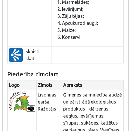
Marmelādes;
Ievārījumi;
Zāļu tējas;
Apcukuroti augļi;
Maize;
Konservi.
Skaisti
skati
Piederība zīmolam
Logo
Zīmols
Apraksts
Livonijas
Ģimenes saimniecība audzē
garša -
un pārstrādā ekoloģiskus
Ražotājs
produktus - dārzeņus,
augļus, ievārījumus,
sīrupus, sukādes, kaltētus
garšaugus, tējas. Vienīgais