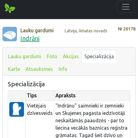
Nr
20178
Lauku gardumi
Latvija, Amatas novads
Indrāni
Lauku gardumi
Foto
Akcijas
Specializācija
Karte
Atsauksmes
Info
Specializācija
Tips
Apraksts
Vietējais
"Indrānu" saimnieki ir zemnieki
dzīvesveids
un Skujenes pagasta iedzīvotāji
neskaitāmās paaudzēs - par to
liecina vecākās baznīcas reģistra
grāmatas. Tagad šeit dzīvo un