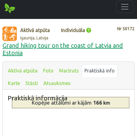
Nr
50172
Aktīvā atpūta
Individuāla
Igaunija, Latvija
Grand hiking tour on the coast of Latvia and
Estonia
Aktīvā atpūta
Foto
Maršruts
Praktiskā info
Karte
Stāsti
Atsauksmes
Praktiskā informācija
Kopējie attālumi
ar kājām
166
km
Tips
Apraksts
Pie
jūras
Ar