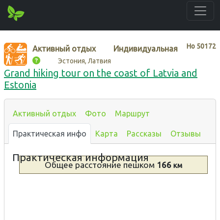
Нo
50172
Активный отдых
Индивидуальная
Эстония, Латвия
Grand hiking tour on the coast of Latvia and
Estonia
Активный отдых
Фото
Маршрут
Практическая инфо
Карта
Рассказы
Отзывы
Практическая информация
Общее расстояние
пешком
166
км
Тип
Описание
У моря
Пешком