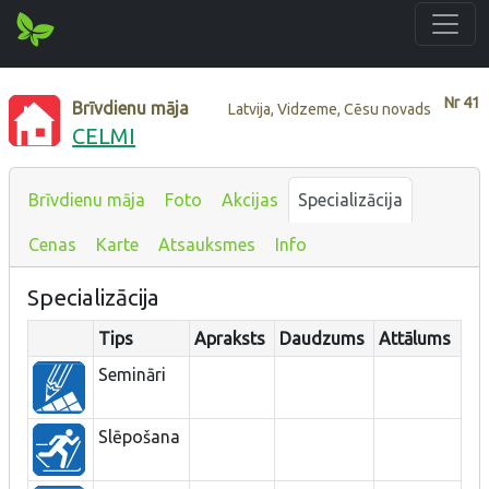
Nr
41
Brīvdienu māja
Latvija, Vidzeme, Cēsu novads
CELMI
Brīvdienu māja
Foto
Akcijas
Specializācija
Cenas
Karte
Atsauksmes
Info
Specializācija
Tips
Apraksts
Daudzums
Attālums
Semināri
Slēpošana