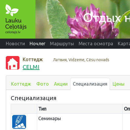
Новости
Ночлег
Маршруты
Места осмотра
Карт
Коттедж
Латвия, Vidzeme, Cēsu novads
CELMI
Коттедж
Фото
Акции
Специализация
Цены
Специализация
Тип
Оп
Семинары