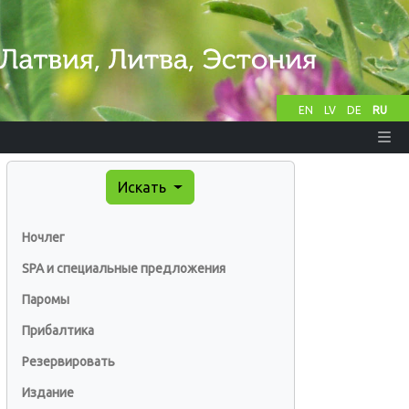
EN
LV
DE
RU
Искать
Ночлег
SPA и специальные предложения
Паромы
Прибалтика
Резервировать
Издание