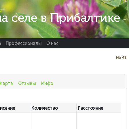
а
Профессионалы
О нас
Нo
41
Карта
Отзывы
Инфо
исание
Количество
Расстояние