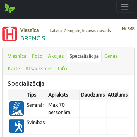
Nr
548
Viesnīca
Latvija, Zemgale, Iecavas novads
BRENCIS
Viesnīca
Foto
Akcijas
Specializācija
Cenas
Karte
Atsauksmes
Info
Specializācija
Tips
Apraksts
Daudzums
Attālums
Semināri
Max 70
personām
Svinības