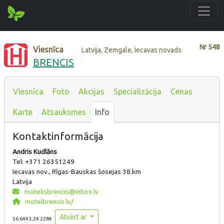
Nr
548
Viesnīca
Latvija, Zemgale, Iecavas novads
BRENCIS
Viesnīca
Foto
Akcijas
Specializācija
Cenas
Karte
Atsauksmes
Info
Kontaktinformācija
Andris Kudlāns
Tel: +371 26351249
Iecavas nov., Rīgas-Bauskas šosejas 38.km
Latvija
motelisbrencis@inbox.lv
motelbrencis.lv/
Atvērt ar
56.6443,24.2284