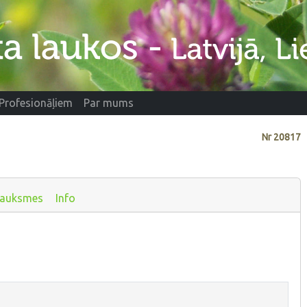
Profesionāļiem
Par mums
Nr
20817
sauksmes
Info