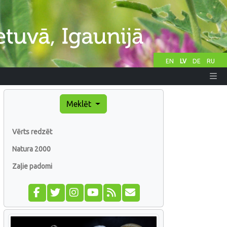
EN
LV
DE
RU
Meklēt
Vērts redzēt
Natura 2000
Zaļie padomi