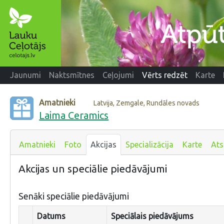
Jaunumi
Naktsmītnes
Ceļojumi
Vērts redzēt
Karte
Amatnieki
Latvija, Zemgale, Rundāles novads
Laima Ceramics
Amatnieki
Foto
Akcijas
Specializācija
Karte
At
Akcijas un speciālie piedāvājumi
Senāki speciālie piedāvājumi
Datums
Speciālais piedāvājums