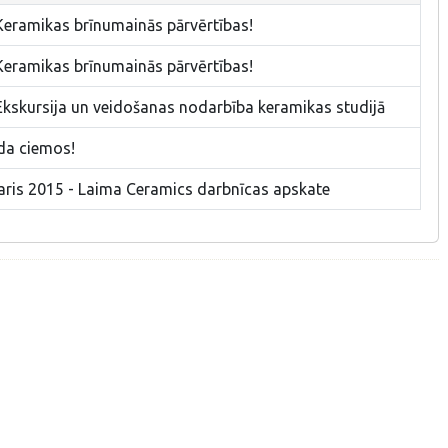
Keramikas brīnumainās pārvērtības!
Keramikas brīnumainās pārvērtības!
Ekskursija un veidošanas nodarbība keramikas studijā
da ciemos!
aris 2015 - Laima Ceramics darbnīcas apskate