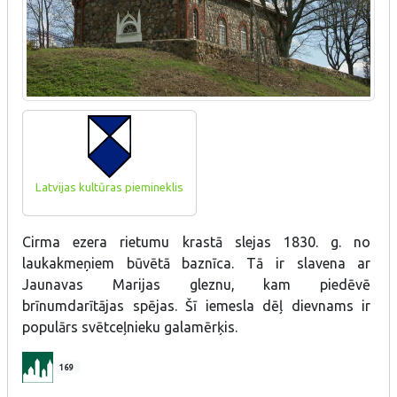
Latvijas kultūras piemineklis
Cirma ezera rietumu krastā slejas 1830. g. no
laukakmeņiem būvētā baznīca. Tā ir slavena ar
Jaunavas Marijas gleznu, kam piedēvē
brīnumdarītājas spējas. Šī iemesla dēļ dievnams ir
populārs svētceļnieku galamērķis.
169