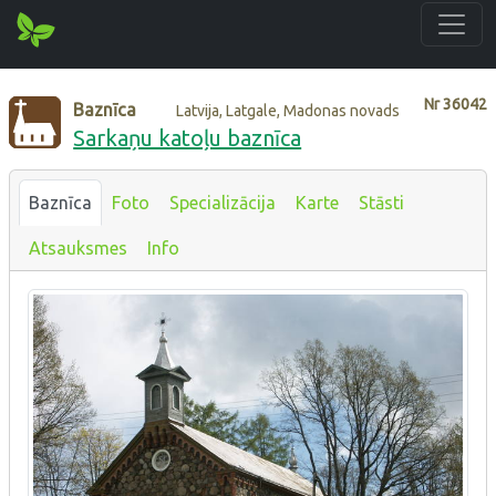
Nr
36042
Baznīca
Latvija, Latgale, Madonas novads
Sarkaņu katoļu baznīca
Baznīca
Foto
Specializācija
Karte
Stāsti
Atsauksmes
Info