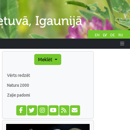
EN
LV
DE
RU
Meklēt
Vērts redzēt
Natura 2000
Zaļie padomi