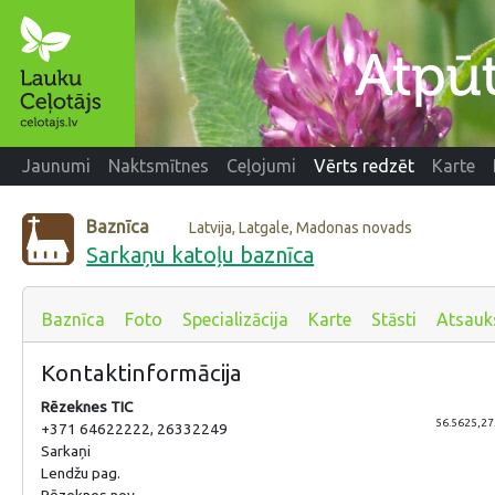
Jaunumi
Naktsmītnes
Ceļojumi
Vērts redzēt
Karte
Baznīca
Latvija, Latgale, Madonas novads
Sarkaņu katoļu baznīca
Baznīca
Foto
Specializācija
Karte
Stāsti
Atsau
Kontaktinformācija
Rēzeknes TIC
56.5625,27
+371 64622222, 26332249
Sarkaņi
Lendžu pag.
Rēzeknes nov.