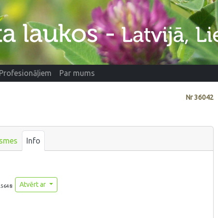
Profesionāļiem
Par mums
Nr
36042
ksmes
Info
Atvērt ar
.5648