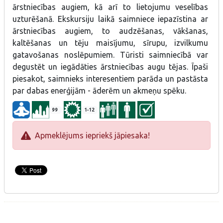
parāda un pastāsta par dabas enerģijām - āderēm un akmeņu
ārstniecības augiem, kā arī to lietojumu veselības
spēku.
uzturēšanā. Ekskursiju laikā saimniece iepazīstina ar
ārstniecības augiem, to audzēšanas, vākšanas,
kaltēšanas un tēju maisījumu, sīrupu, izvilkumu
gatavošanas noslēpumiem. Tūristi saimniecībā var
degustēt un iegādāties ārstniecības augu tējas. Īpaši
piesakot, saimnieks interesentiem parāda un pastāsta
par dabas enerģijām - āderēm un akmeņu spēku.
99
1-12
Apmeklējums iepriekš jāpiesaka!