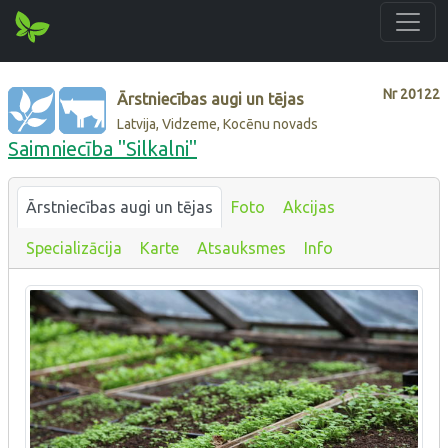
Nr
20122
Ārstniecības augi un tējas
Latvija, Vidzeme, Kocēnu novads
Saimniecība "Silkalni"
Ārstniecības augi un tējas
Foto
Akcijas
Specializācija
Karte
Atsauksmes
Info