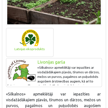
Latvijas ekoprodukts
Livonijas garša
«Silkalnos» apmeklētāji var iepazīties ar
visdažādākajiem pļavās, tīrumos un dārzos,
mežos un purvos, pagalmos un puķudobēs
augošiem ārstniecības augiem, kā arī to
lietojumu veselības uzturēšanā. Ekskursiju laikā saimniece
iepazīstina ar ārstniecības augiem, to audzēšanas, vākšanas,
«Silkalnos» apmeklētāji var iepazīties ar
kaltēšanas un tēju maisījumu, sīrupu, izvilkumu gatavošanas
visdažādākajiem pļavās, tīrumos un dārzos, mežos un
noslēpumiem. Tūristi saimniecībā var degustēt un iegādāties
ārstniecības augu tējas. Īpaši piesakot, saimnieks interesentiem
purvos, pagalmos un puķudobēs augošiem