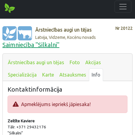
Nr
20122
Ārstniecības augi un tējas
Latvija, Vidzeme, Kocēnu novads
Saimniecība "Silkalni"
Ārstniecības augi un tējas
Foto
Akcijas
Specializācija
Karte
Atsauksmes
Info
Kontaktinformācija
Apmeklējums iepriekš jāpiesaka!
Zeltīte Kaviere
Tālr. +371 29432176
"Silkalni"