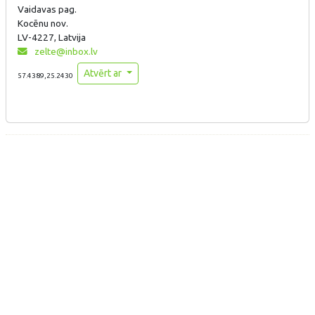
Vaidavas pag.
Kocēnu nov.
LV-4227, Latvija
zelte@inbox.lv
Atvērt ar
57.4389,25.2430