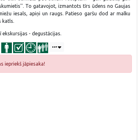
skumietis''. To gatavojot, izmantots tīrs ūdens no Gaujas
miežu iesals, apiņi un raugs. Patieso garšu dod ar malku
 katls.
ī ekskursijas - degustācijas.
iepriekš jāpiesaka!