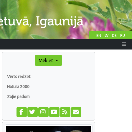
EN
LV
DE
RU
Meklēt
Vērts redzēt
Natura 2000
Zaļie padomi