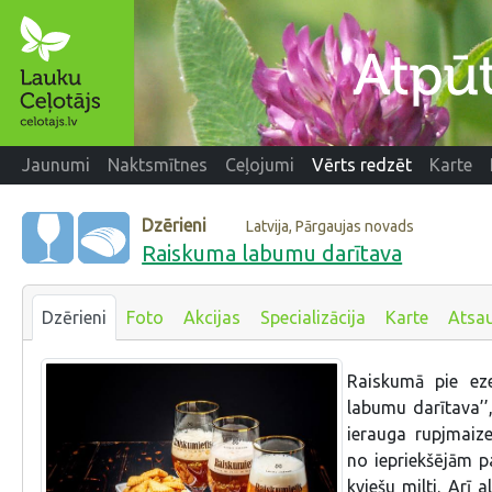
Jaunumi
Naktsmītnes
Ceļojumi
Vērts redzēt
Karte
Dzērieni
Latvija, Pārgaujas novads
Raiskuma labumu darītava
Dzērieni
Foto
Akcijas
Specializācija
Karte
Atsa
Raiskumā pie eze
labumu darītava’’
ierauga rupjmai
no iepriekšējām p
kviešu milti. Arī