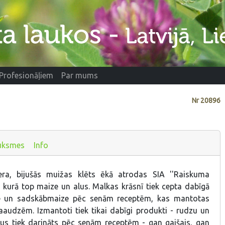
Profesionāļiem
Par mums
Nr
20896
uksmes
Info
ra, bijušās muižas klēts ēkā atrodas SIA ''Raiskuma
, kurā top maize un alus. Malkas krāsnī tiek cepta dabīgā
ze un sadskābmaize pēc senām receptēm, kas mantotas
aaudzēm. Izmantoti tiek tikai dabīgi produkti - rudzu un
 alus tiek darināts pēc senām receptēm - gan gaišais, gan