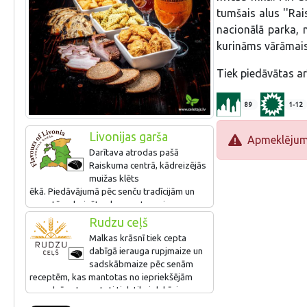
tumšais alus ''Rai
nacionālā parka, 
kurināms vārāmais
Tiek piedāvātas ar
89
1-12
Livonijas garša
Apmeklējums 
Darītava atrodas pašā
Raiskuma centrā, kādreizējās
muižas klēts
ēkā. Piedāvājumā pēc senču tradīcijām un
receptēm darināts alus, cepta maize un
kūpināta gaļa. To īpašā garša tiek iegūta ar
Rudzu ceļš
malku kurināmā alus vārāmkatlā un senā
Malkas krāsnī tiek cepta
lauku maizes krāsnī.
dabīgā ierauga rupjmaize un
sadskābmaize pēc senām
Pieejama arī degustācija. Viesu
receptēm, kas mantotas no iepriekšējām
iecienītākais produkts - ķiršu alus kokteilis
paaudzēm. Izmantoti tiek tikai dabīgi
"Raiskumietis".
produkti - rudzu un kviešu milti (ūdens,