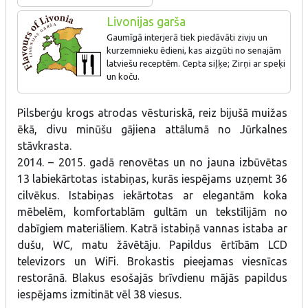
Livonijas garša
Gaumīgā interjerā tiek piedāvāti zivju un
kurzemnieku ēdieni, kas aizgūti no senajām
latviešu receptēm. Cepta siļķe; Zirņi ar speķi
un koču.
Pilsberģu krogs atrodas vēsturiskā, reiz bijušā muižas
ēkā, divu minūšu gājiena attālumā no Jūrkalnes
stāvkrasta.
2014. – 2015. gadā renovētas un no jauna izbūvētas
13 labiekārtotas istabiņas, kurās iespējams uzņemt 36
cilvēkus. Istabiņas iekārtotas ar elegantām koka
mēbelēm, komfortablām gultām un tekstīlijām no
dabīgiem materiāliem. Katrā istabiņā vannas istaba ar
dušu, WC, matu žāvētāju. Papildus ērtībām LCD
televizors un WiFi. Brokastis pieejamas viesnīcas
restorānā. Blakus esošajās brīvdienu mājās papildus
iespējams izmitināt vēl 38 viesus.