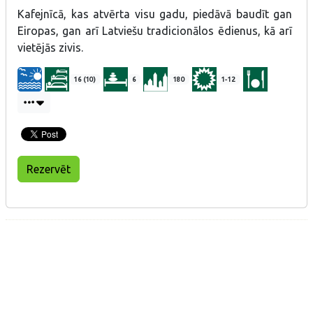
Kafejnīcā, kas atvērta visu gadu, piedāvā baudīt gan
Eiropas, gan arī Latviešu tradicionālos ēdienus, kā arī
vietējās zivis.
16 (10)
6
180
1-12
Rezervēt