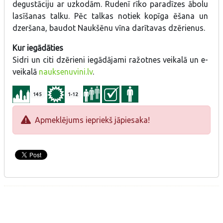
degustāciju ar uzkodām. Rudenī rīko paradīzes ābolu
lasīšanas talku. Pēc talkas notiek kopīga ēšana un
dzeršana, baudot Naukšēnu vīna darītavas dzērienus.
Kur iegādāties
Sidri un citi dzērieni iegādājami ražotnes veikalā un e-
veikalā
nauksenuvini.lv
.
145
1-12
Apmeklējums iepriekš jāpiesaka!