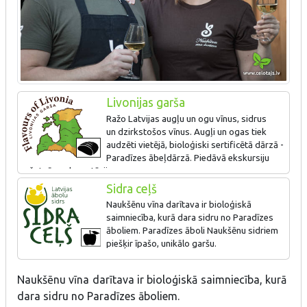
Livonijas garša
Ražo Latvijas augļu un ogu vīnus, sidrus
un dzirkstošos vīnus. Augļi un ogas tiek
audzēti vietējā, bioloģiski sertificētā dārzā -
Paradīzes ābeļdārzā. Piedāvā ekskursiju
ražotnē un degustāciju.
Sidra ceļš
Naukšēnu vīna darītava ir bioloģiskā
saimniecība, kurā dara sidru no Paradīzes
āboliem. Paradīzes āboli Naukšēnu sidriem
piešķir īpašo, unikālo garšu.
Naukšēnu vīna darītava ir bioloģiskā saimniecība, kurā
dara sidru no Paradīzes āboliem.