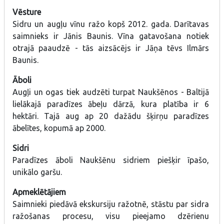
Vēsture
Sidru un augļu vīnu ražo kopš 2012. gada. Darītavas
saimnieks ir Jānis Baunis. Vīna gatavošana notiek
otrajā paaudzē - tās aizsācējs ir Jāņa tēvs Ilmārs
Baunis.
Āboli
Augļi un ogas tiek audzēti turpat Naukšēnos - Baltijā
lielākajā paradīzes ābeļu dārzā, kura platība ir 6
hektāri. Tajā aug ap 20 dažādu šķirņu paradīzes
ābelītes, kopumā ap 2000.
Sidri
Paradīzes āboli Naukšēnu sidriem piešķir īpašo,
unikālo garšu.
Apmeklētājiem
Saimnieki piedāvā ekskursiju ražotnē, stāstu par sidra
ražošanas procesu, visu pieejamo dzērienu