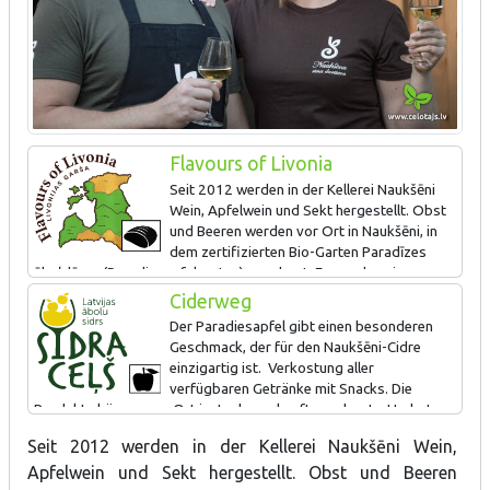
Flavours of Livonia
Seit 2012 werden in der Kellerei Naukšēni
Wein, Apfelwein und Sekt hergestellt. Obst
und Beeren werden vor Ort in Naukšēni, in
dem zertifizierten Bio-Garten Paradīzes
ābeļdārzs (Paradiesapfelgarten) angebaut. Es werden eine
Führung im Betrieb und Verkostung angeboten.
Ciderweg
Der Paradiesapfel gibt einen besonderen
Geschmack, der für den Naukšēni-Cidre
einzigartig ist. Verkostung aller
verfügbaren Getränke mit Snacks. Die
Produkte können vor Ort im Laden gekauft werden. Im Herbst
wird das gemeinsame Ernten von Paradiesapfel organisiert.
Seit 2012 werden in der Kellerei Naukšēni Wein,
Apfelwein und Sekt hergestellt. Obst und Beeren