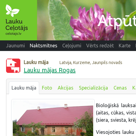
Jaunumi
Naktsmītnes
Ceļojumi
Vērts redzēt
Karte
Lauku māja
Latvija, Kurzeme, Jaunpils novads
Lauku mājas Rogas
Lauku māja
Foto
Akcijas
Specializācija
Cenas
K
Bioloģiskā lauks
(aitas, cūkas, vis
(siera, sviesta, k
Viesojoties lauku 