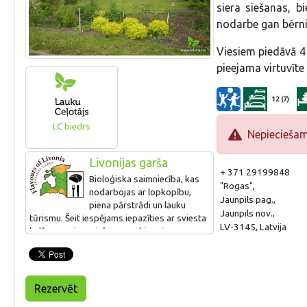
siera siešanas, 
nodarbe gan bērni
Viesiem piedāvā 4 
pieejama virtuvīte 
12 (7)
LC biedrs
Nepieciešama
Livonijas garša
+ 371 29199848
Bioloģiska saimniecība, kas
"Rogas",
nodarbojas ar lopkopību,
Jaunpils pag.,
piena pārstrādi un lauku
Jaunpils nov.,
tūrismu. Šeit iespējams iepazīties ar sviesta
LV-3145, Latvija
kulšanas, siera siešanas un biezpiena
gatavošanas senajām receptēm. Noslēgumā
degustācija. Piedāvājumā svaigpiena sieri no
govs piena bez piedevām vai ar garšvielām -
dillēm, ķiplokiem, ķimenēm, sierāboliņu,
Rezervēt
īstais „Jāņu siers”.