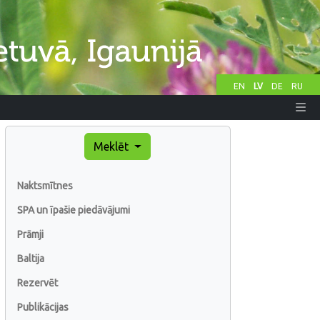
EN
LV
DE
RU
Meklēt
Naktsmītnes
SPA un īpašie piedāvājumi
Prāmji
Baltija
Rezervēt
Publikācijas