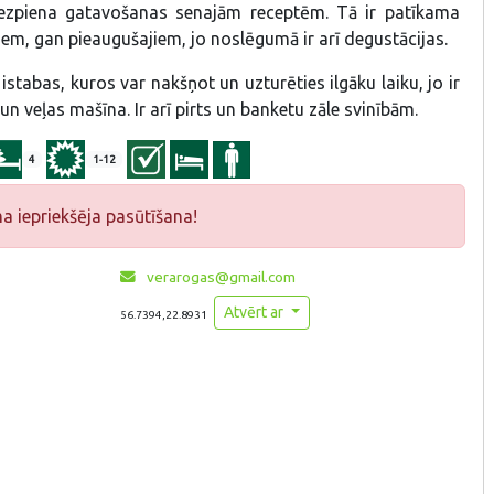
biezpiena gatavošanas senajām receptēm. Tā ir patīkama
em, gan pieaugušajiem, jo noslēgumā ir arī degustācijas.
istabas, kuros var nakšņot un uzturēties ilgāku laiku, jo ir
un veļas mašīna. Ir arī pirts un banketu zāle svinībām.
4
1-12
 iepriekšēja pasūtīšana!
verarogas@gmail.com
Atvērt ar
56.7394,22.8931