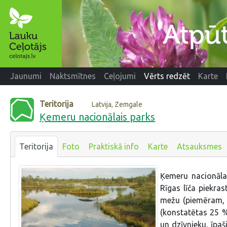
Jaunumi
Naktsmītnes
Ceļojumi
Vērts redzēt
Karte
Teritorija
Latvija, Zemgale
Ķemeru nacionālais parks
Teritorija
Foto
Praktiskā info
Karte
Atsauksmes
Ķemeru nacionālai
Rīgas līča piekra
mežu (piemēram, 
(konstatētas 25 %
un dzīvnieku, īpaš