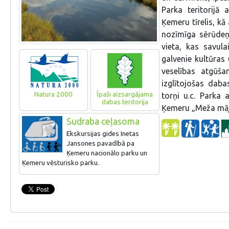
Parka teritorijā 
Ķemeru tīrelis, kā 
nozīmīga sērūdeņ
vieta, kas savul
galvenie kultūras 
veselības atgūša
izglītojošas daba
Natura 2000
Īpaši aizsargājama
torņi u.c. Parka 
dabas teritorija
Ķemeru „Meža māj
Sudraba ceļasoma
Ekskursijas gides Inetas
Jansones pavadībā pa
Ķemeru nacionālo parku un
Ķemeru vēsturisko parku.
Atlaides senioriem ar senioru
karti: nesezonā 10% atlaide ekskursijām,
sezonā - 5% atlaide ekskursijām.
Kontaktinformācija: Ineta Jansone, tel.
29135543, e-pasts: