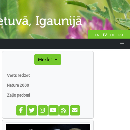
EN
LV
DE
RU
Meklēt
Vērts redzēt
Natura 2000
Zaļie padomi