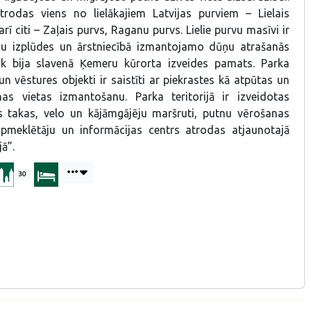
atrodas viens no lielākajiem Latvijas purviem – Lielais
arī citi – Zaļais purvs, Raganu purvs. Lielie purvu masīvi ir
u izplūdes un ārstniecībā izmantojamo dūņu atrašanās
aik bija slavenā Ķemeru kūrorta izveides pamats. Parka
un vēstures objekti ir saistīti ar piekrastes kā atpūtas un
nas vietas izmantošanu. Parka teritorijā ir izveidotas
s takas, velo un kājāmgājēju maršruti, putnu vērošanas
apmeklētāju un informācijas centrs atrodas atjaunotajā
ā”.
30