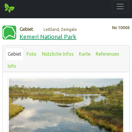
No
10006
Gebiet
Lettland, Zemgale
Kemeri National Park
Gebiet
Foto
Nützliche Infos
Karte
Referenzen
Info