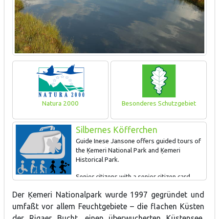
Natura 2000
Besonderes Schutzgebiet
Silbernes Köfferchen
Guide Inese Jansone offers guided tours of
the Ķemeri National Park and Ķemeri
Historical Park.
Senior citizens with a senior citizen card
receive a 10% discount on the tours during the off-season and a
Der Ķemeri Nationalpark wurde 1997 gegründet und
5% discount during the season.
umfaßt vor allem
Feuchtgebiete –
die flachen Küsten
Please contact Inese Jansone on +371-2913-5543,
der Rigaer Bucht, einen überwucherten Küstensee,