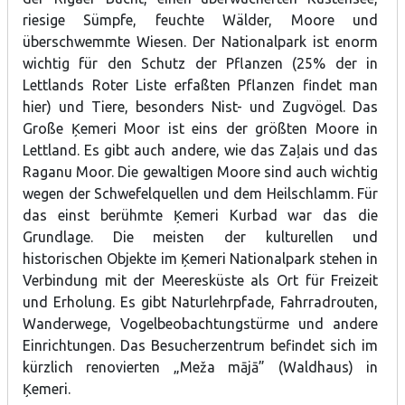
ineta.mobil@gmail.com, or www.celoarinetu.lv.
riesige Sümpfe, feuchte Wälder, Moore und
überschwemmte Wiesen.
Der Nationalpark ist enorm
wichtig für den Schutz der Pflanzen (25% der in
Lettlands Roter Liste erfaßten Pflanzen findet man
hier) und Tiere, besonders Nist- und Zugvögel. Das
Große Ķemeri Moor ist eins der größten
Moore
in
Lettland. Es gibt auch andere, wie das Zaļais und das
Raganu Moor. Die gewaltigen Moore sind auch wichtig
wegen der
Schwefelquellen
und dem
Heilschlamm
. Für
das einst berühmte Ķemeri Kurbad war das die
Grundlage. Die meisten der kulturellen und
historischen Objekte im Ķemeri Nationalpark stehen in
Verbindung mit der Meeresküste als Ort für Freizeit
und Erholung. Es gibt Naturlehrpfade, Fahrradrouten,
Wanderwege, Vogelbeobachtungstürme und andere
Einrichtungen. Das Besucherzentrum befindet sich im
kürzlich renovierten
„Meža mājā” (Waldhaus)
in
Ķemeri.