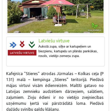
Latviešu virtuve
Aukstā zupa, siļķe ar kartupeļiem un
biezpienu, kartupeļu un plānās pankūkas,
rosols, vietējo zemeņu zupa.
Kafejnīca "Stieres" atrodas Jūrmalas – Kolkas ceļa (P
131) malā – kempinga „Stieres” teritorijā. Piedāvā
mājas virtuvi visām ēdienreizēm. Maltīti gatavo no
Latvijas zemnieku audzētiem dārzeņiem, salātiem,
zaļumiem. Zivju ēdieni ir no vietējo zvejniecības
uzņēmumu ķertā vai pārstrādātā loma. Piedāvā
dažādu svinību galdu klāšanu.