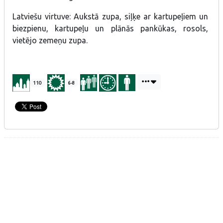
Latviešu virtuve: Aukstā zupa, siļķe ar kartupeļiem un
biezpienu, kartupeļu un plānās pankūkas, rosols,
vietējo zemeņu zupa.
110
6-8