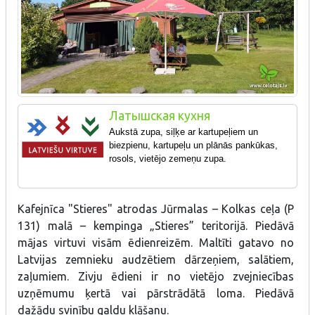
Латышская кухня
Aukstā zupa, siļķe ar kartupeļiem un
biezpienu, kartupeļu un plānās pankūkas,
rosols, vietējo zemeņu zupa.
Kafejnīca "Stieres" atrodas Jūrmalas – Kolkas ceļa (P
131) malā – kempinga „Stieres” teritorijā. Piedāvā
mājas virtuvi visām ēdienreizēm. Maltīti gatavo no
Latvijas zemnieku audzētiem dārzeņiem, salātiem,
zaļumiem. Zivju ēdieni ir no vietējo zvejniecības
uzņēmumu ķertā vai pārstrādātā loma. Piedāvā
dažādu svinību galdu klāšanu.