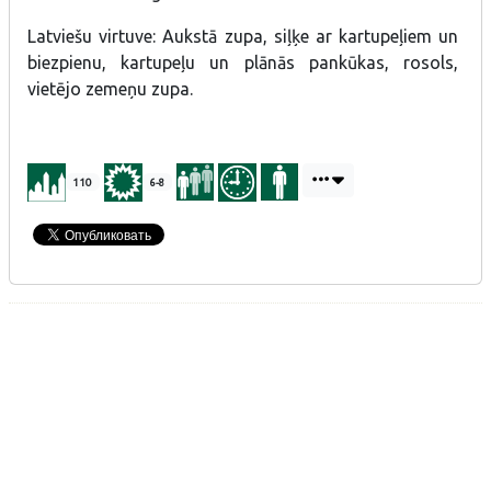
Latviešu virtuve: Aukstā zupa, siļķe ar kartupeļiem un
biezpienu, kartupeļu un plānās pankūkas, rosols,
vietējo zemeņu zupa.
110
6-8