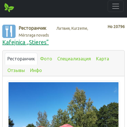
Нo
20796
Ресторанчик
Латвия, Kurzeme,
Mērsraga novads
Kafejnica „Stieres”
Ресторанчик
Фото
Специализация
Карта
Отзывы
Инфо