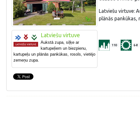
Latviešu virtuve: 
plānās pankūkas, 
Latviešu virtuve
Aukstā zupa, siļķe ar
110
6-8
kartupeļiem un biezpienu,
kartupeļu un plānās pankūkas, rosols, vietējo
zemeņu zupa.