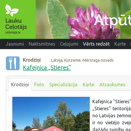
Jaunumi
Naktsmītnes
Ceļojumi
Vērts redzēt
Karte
Krodziņi
Latvija, Kurzeme, Mērsraga novads
Kafejnīca „Stieres”
Krodziņi
Foto
Specializācija
Karte
Atsauksmes
Kafejnīca "Stiere
„Stieres” teritori
no Latvijas zemni
ir no vietējo zve
dažādu svinību ga