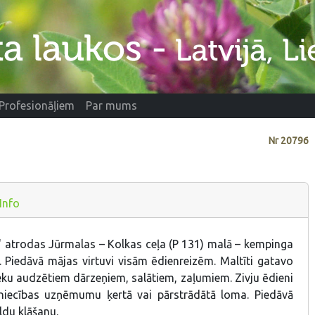
Profesionāļiem
Par mums
Nr
20796
Info
s" atrodas Jūrmalas – Kolkas ceļa (P 131) malā – kempinga
jā. Piedāvā mājas virtuvi visām ēdienreizēm. Maltīti gatavo
eku audzētiem dārzeņiem, salātiem, zaļumiem. Zivju ēdieni
jniecības uzņēmumu ķertā vai pārstrādātā loma. Piedāvā
ldu klāšanu.