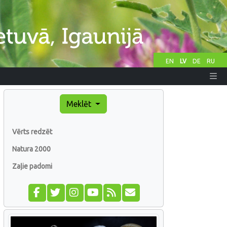
EN
LV
DE
RU
Meklēt
Vērts redzēt
Natura 2000
Zaļie padomi