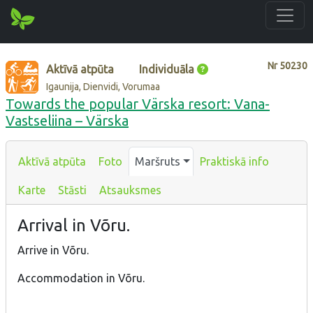
Nr
50230
Aktīvā atpūta
Individuāla
Igaunija, Dienvidi, Vorumaa
Towards the popular Värska resort: Vana-
Vastseliina – Värska
Aktīvā atpūta
Foto
Maršruts
Praktiskā info
Karte
Stāsti
Atsauksmes
Arrival in Võru.
Arrive in Võru.
Accommodation in Võru.