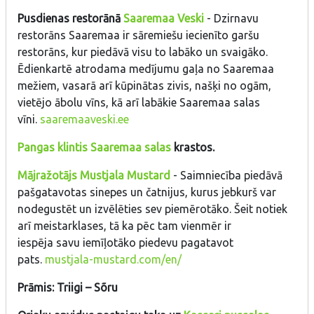
Pusdienas restorānā
Saaremaa Veski
- Dzirnavu
restorāns Saaremaa ir sāremiešu iecienīto garšu
restorāns, kur piedāvā visu to labāko un svaigāko.
Ēdienkartē atrodama medījumu gaļa no Saaremaa
mežiem, vasarā arī kūpinātas zivis, našķi no ogām,
vietējo ābolu vīns, kā arī labākie Saaremaa salas
vīni.
saaremaaveski.ee
Pangas klintis
Saaremaa salas
krastos.
Mājražotājs Mustjala Mustard
- Saimniecība piedāvā
pašgatavotas sinepes un čatnijus, kurus jebkurš var
nodegustēt un izvēlēties sev piemērotāko. Šeit notiek
arī meistarklases, tā ka pēc tam vienmēr ir
iespēja savu iemīļotāko piedevu pagatavot
pats.
mustjala-mustard.com/en/
Prāmis: Triigi – Sõru