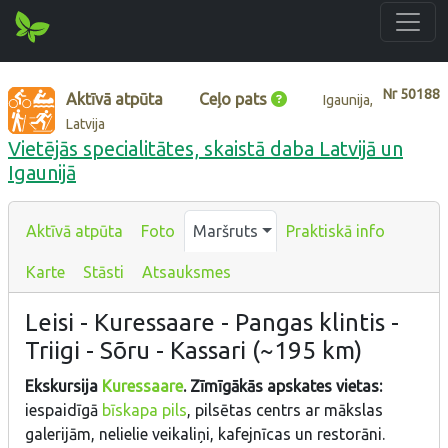
Nr
50188
Aktīvā atpūta
Ceļo pats
Igaunija,
Latvija
Vietējās specialitātes, skaistā daba Latvijā un
Igaunijā
Aktīvā atpūta
Foto
Maršruts
Praktiskā info
Karte
Stāsti
Atsauksmes
Leisi - Kuressaare - Pangas klintis -
Triigi - Sõru - Kassari (~195 km)
Ekskursija
Kuressaare
. Zīmīgākās apskates vietas:
iespaidīgā
bīskapa pils
, pilsētas centrs ar mākslas
galerijām, nelielie veikaliņi, kafejnīcas un restorāni.