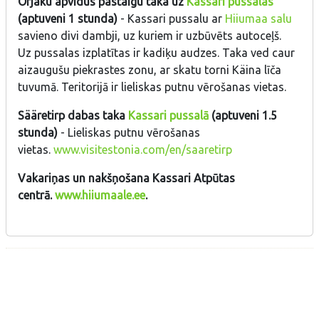
Orjaku apvidus pastaigu taka uz
Kassari pussalas
(aptuveni 1 stunda)
- Kassari pussalu ar
Hiiumaa salu
savieno divi dambji, uz kuriem ir uzbūvēts autoceļš.
Uz pussalas izplatītas ir kadiķu audzes. Taka ved caur
aizaugušu piekrastes zonu, ar skatu torni Käina līča
tuvumā. Teritorijā ir lieliskas putnu vērošanas vietas.
Sääretirp dabas taka
Kassari pussalā
(aptuveni 1.5
stunda)
- Lieliskas putnu vērošanas
vietas.
www.visitestonia.com/en/saaretirp
Vakariņas un nakšņošana Kassari Atpūtas
centrā.
www.hiiumaale.ee
.