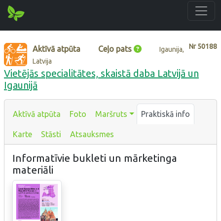
Nr
50188
Aktīvā atpūta
Ceļo pats
Igaunija,
Latvija
Vietējās specialitātes, skaistā daba Latvijā un
Igaunijā
Aktīvā atpūta
Foto
Maršruts
Praktiskā info
Karte
Stāsti
Atsauksmes
Informatīvie bukleti un mārketinga
materiāli