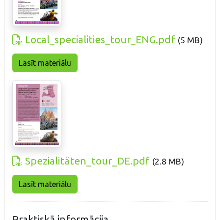
Local_specialities_tour_ENG.pdf
(
5 MB
)
Lasīt materiālu
Spezialitäten_tour_DE.pdf
(
2.8 MB
)
Lasīt materiālu
Praktiskā informācija