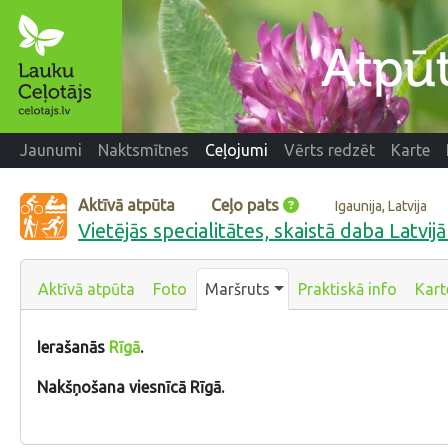
Jaunumi
Naktsmītnes
Ceļojumi
Vērts redzēt
Karte
Aktīvā atpūta
Ceļo pats
Igaunija, Latvija
Vietējās specialitātes, skaistā daba Latvijā
Aktīvā atpūta
Foto
Maršruts
Praktiskā info
Kart
Ierašanās
Rīgā
.
Nakšņošana viesnīcā Rīgā.