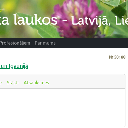
Profesionāļiem
Par mums
Nr
50188
 un Igaunijā
e
Stāsti
Atsauksmes