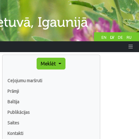
EN
LV
DE
RU
Meklēt
Ceļojumu maršruti
Prāmji
Baltija
Publikācijas
Saites
Kontakti