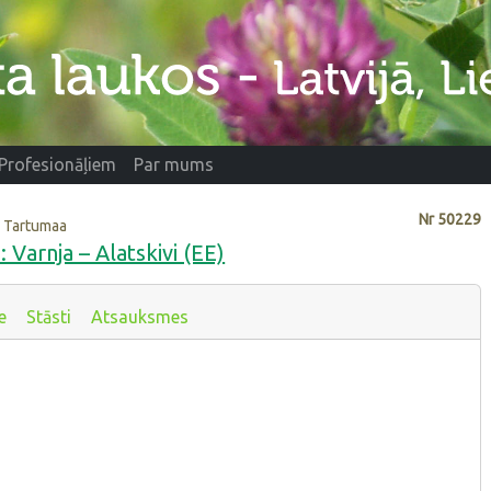
Profesionāļiem
Par mums
Nr
50229
i, Tartumaa
 Varnja – Alatskivi (EE)
e
Stāsti
Atsauksmes