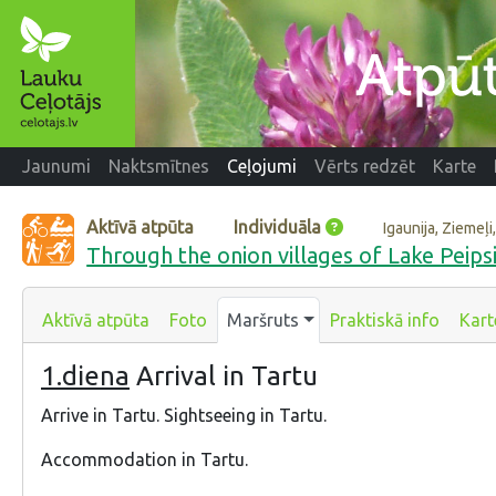
Jaunumi
Naktsmītnes
Ceļojumi
Vērts redzēt
Karte
Aktīvā atpūta
Individuāla
Igaunija, Ziemeļ
Through the onion villages of Lake Peipsi:
Aktīvā atpūta
Foto
Maršruts
Praktiskā info
Kart
1.diena
Arrival in Tartu
Arrive in Tartu. Sightseeing in Tartu.
Accommodation in Tartu.