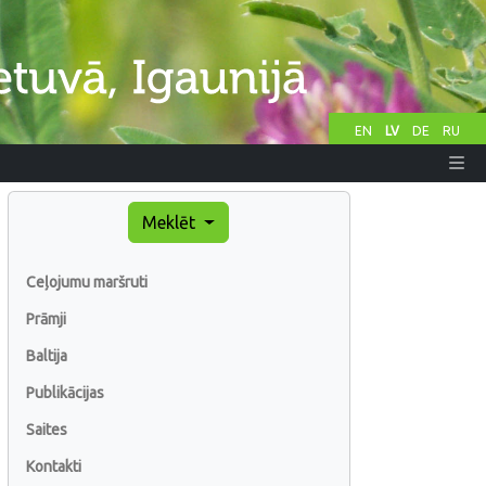
EN
LV
DE
RU
Meklēt
Ceļojumu maršruti
Prāmji
Baltija
Publikācijas
Saites
Kontakti