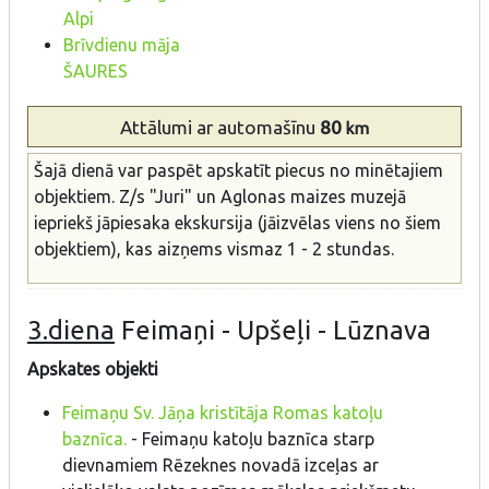
Alpi
Brīvdienu māja
ŠAURES
Attālumi
ar automašīnu
80
km
Šajā dienā var paspēt apskatīt piecus no minētajiem
objektiem. Z/s "Juri" un Aglonas maizes muzejā
iepriekš jāpiesaka ekskursija (jāizvēlas viens no šiem
objektiem), kas aizņems vismaz 1 - 2 stundas.
3.diena
Feimaņi - Upšeļi - Lūznava
Apskates objekti
Feimaņu Sv. Jāņa kristītāja Romas katoļu
baznīca.
- Feimaņu katoļu baznīca starp
dievnamiem Rēzeknes novadā izceļas ar