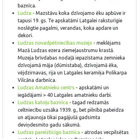
baznīca.
Ludza
- Mazstāvu koka dzīvojamo ēku apbūve ir
tapusi 19. gs. Te apskatāmi Latgalei raksturīgie
noslēgtie pagalmi, verandas, koka apdare un
dekori.
Ludzas novadpētniecības muzejs
- meklējams
Mazā Ludzas ezera ziemeļaustrumu krastā.
Muzeja brīvdabas nodaļā iepazīstama zemnieka
dzīvojamā māja (dūmistaba), dzīvojamā ēka,
vējdzirnavas, rija un Latgales keramiķa Polikarpa
Vilcāna darbnīca.
Ludzas Amatnieku centrs
- apskatāmi un
iegādājami > 40 Latgales amatnieku darbi.
Ludzas katoļu baznīca
- tagad redzamās
celtniecību uzsāka 1939. g., bet pilnībā pabeidza
un atjaunoja tikai pagājušā gadsimta
deviņdesmito gadu sākumā.
Ludzas pareizticīgo baznīca
- atrodas vecpilsētas