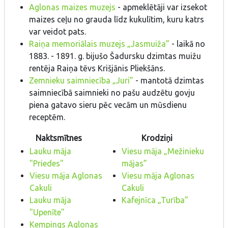
Aglonas maizes muzejs
- apmeklētāji var izsekot
maizes ceļu no grauda līdz kukulītim, kuru katrs
var veidot pats.
Raiņa memoriālais muzejs „Jasmuiža”
- laikā no
1883. - 1891. g. bijušo Šadursku dzimtas muižu
rentēja Raiņa tēvs Krišjānis Pliekšāns.
Zemnieku saimniecība „Juri”
- mantotā dzimtas
saimniecībā saimnieki no pašu audzētu govju
piena gatavo sieru pēc vecām un mūsdienu
receptēm.
Naktsmītnes
Krodziņi
Lauku māja
Viesu māja „Mežinieku
"Priedes"
mājas”
Viesu māja Aglonas
Viesu māja Aglonas
Cakuli
Cakuli
Lauku māja
Kafejnīca „Turība”
"Upenīte"
Kempings Aglonas