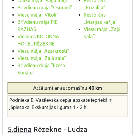
Lauku māja "Pagalmiņi"
Restorāns
Brīvdienu māja "Osmaņi"
„Rozalija”
Viesu māja "Vītoli"
Restorāns
Brīvdienu māja PIE
„Marijas kafija”
RĀZNAS
Viesu māja „Zaļā
Viesnīca KOLONNA
sala”
HOTEL RĒZEKNE
Viesu māja "Azarkrosti"
Viesu māja "Zaļā sala"
Brīvdienu māja "Ezera
Sonāte"
Attālumi
ar automašīnu
40
km
Podnieka E. Vasilevska cepļa apskate iepriekš ir
jāpiesaka. Ekskursijas ilgums 1 - 2 h.
5.diena
Rēzekne - Ludza