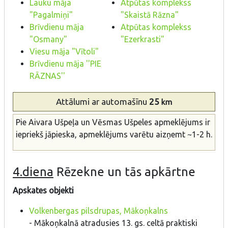
Lauku māja
Atpūtas komplekss
"Pagalmiņi"
"Skaistā Rāzna"
Brīvdienu māja
Atpūtas komplekss
"Osmany"
"Ezerkrasti"
Viesu māja "Vītoli"
Brīvdienu māja ''PIE
RĀZNAS''
Attālumi
ar automašīnu
25
km
Pie Aivara Ušpeļa un Vēsmas Ušpeles apmeklējums ir
iepriekš jāpieska, apmeklējums varētu aizņemt ~1-2 h.
4.diena
Rēzekne un tās apkārtne
Apskates objekti
Volkenbergas pilsdrupas, Mākoņkalns
- Mākoņkalnā atradusies 13. gs. celtā praktiski