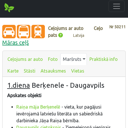
Nr
50211
Ceļojums ar auto
Ceļo
pats
Latvija
Māras ceļš
Ceļojums ar auto
Foto
Maršruts
Praktiskā info
Karte
Stāsti
Atsauksmes
Vietas
1.diena
Berķenele - Daugavpils
Apskates objekti
Raiņa māja Berķenelē
- vieta, kur pagājusi
ievērojamā latviešu literāta un sabiedriskā
darbinieka Jāņa Raiņa bērnība.
Daugavpils cietoksnis
- Ziemeļeiropā vienīgais