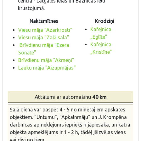
centrā - Latgales ielas un Baznīcas ielu
krustojumā.
Naktsmītnes
Krodziņi
Kafejnīca
Viesu māja "Azarkrosti"
„Eglīte”
Viesu māja "Zaļā sala"
Kafejnīca
Brīvdienu māja "Ezera
„Kristīne”
Sonāte"
Brīvdienu māja "Akmeņi"
Lauku māja "Aizupmājas"
Attālumi
ar automašīnu
40
km
Šajā dienā var paspēt 4 - 5 no minētajiem apskates
objektiem. "Untumu", "Apkalnmāju" un J. Krompāna
darbnīcas apmeklējums iepriekš ir jāpiesaka, un katra
objekta apmeklējums ir 1 - 2 h, tādēļ jāizvēlas viens
vai divi no tiem.