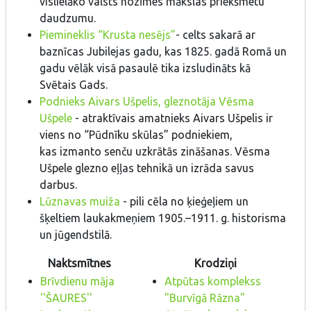
vislielāko valsts nozīmes mākslas priekšmetu
daudzumu.
Piemineklis “Krusta nesējs”
- celts sakarā ar
baznīcas Jubilejas gadu, kas 1825. gadā Romā un
gadu vēlāk visā pasaulē tika izsludināts kā
Svētais Gads.
Podnieks Aivars Ušpelis, gleznotāja Vēsma
Ušpele
- atraktīvais amatnieks Aivars Ušpelis ir
viens no “Pūdnīku skūlas” podniekiem,
kas izmanto senču uzkrātās zināšanas. Vēsma
Ušpele glezno eļļas tehnikā un izrāda savus
darbus.
Lūznavas muiža
- pili cēla no ķieģeļiem un
šķeltiem laukakmeņiem 1905.–1911. g. historisma
un jūgendstilā.
Naktsmītnes
Krodziņi
Brīvdienu māja
Atpūtas komplekss
''ŠAURES''
"Burvīgā Rāzna"