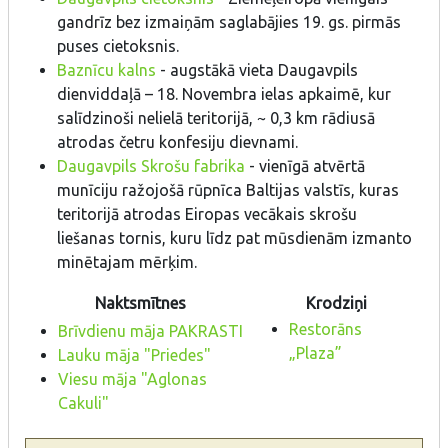
gandrīz bez izmaiņām saglabājies 19. gs. pirmās
puses cietoksnis.
Baznīcu kalns
- augstākā vieta Daugavpils
dienviddaļā – 18. Novembra ielas apkaimē, kur
salīdzinoši nelielā teritorijā, ~ 0,3 km rādiusā
atrodas četru konfesiju dievnami.
Daugavpils Skrošu fabrika
- vienīgā atvērtā
munīciju ražojošā rūpnīca Baltijas valstīs, kuras
teritorijā atrodas Eiropas vecākais skrošu
liešanas tornis, kuru līdz pat mūsdienām izmanto
minētajam mērķim.
Naktsmītnes
Krodziņi
Restorāns
Brīvdienu māja PAKRASTI
„Plaza”
Lauku māja "Priedes"
Viesu māja "Aglonas
Cakuli"