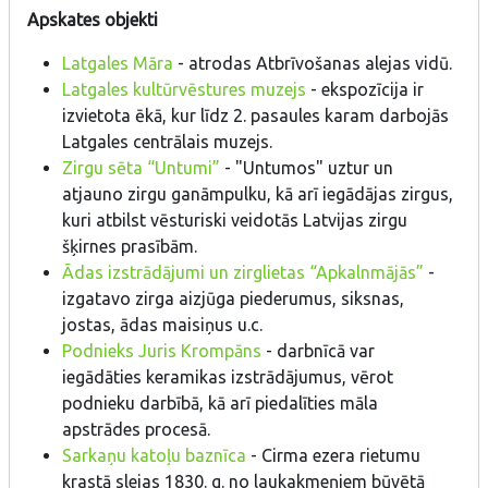
Apskates objekti
Latgales Māra
- atrodas Atbrīvošanas alejas vidū.
Latgales kultūrvēstures muzejs
- ekspozīcija ir
izvietota ēkā, kur līdz 2. pasaules karam darbojās
Latgales centrālais muzejs.
Zirgu sēta “Untumi”
- "Untumos" uztur un
atjauno zirgu ganāmpulku, kā arī iegādājas zirgus,
kuri atbilst vēsturiski veidotās Latvijas zirgu
šķirnes prasībām.
Ādas izstrādājumi un zirglietas “Apkalnmājās”
-
izgatavo zirga aizjūga piederumus, siksnas,
jostas, ādas maisiņus u.c.
Podnieks Juris Krompāns
- darbnīcā var
iegādāties keramikas izstrādājumus, vērot
podnieku darbībā, kā arī piedalīties māla
apstrādes procesā.
Sarkaņu katoļu baznīca
- Cirma ezera rietumu
krastā slejas 1830. g. no laukakmeņiem būvētā