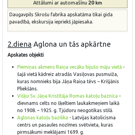
Attālumi
ar automašīnu
20
km
Daugavpils Skrošu fabrika apskatāma tikai gida
pavadībā, ekskursija iepriekš jāpiesaka.
2.diena
Aglona un tās apkārtne
Apskates objekti
Piemiņas akmens Raiņa vecāku bijušo māju vietā
-
šajā vietā kādreiz atradās Vasiļovas pusmuiža,
kuras nomnieks bija Jāņa Raiņa tēvs – Krišjānis
Pliekšāns.
Višķu Sv. Jāņa Kristītāja Romas katoļu baznīca
-
dievnams celts no šķeltiem laukakmeņiem laikā
no 1908. – 1925. g. Tjūdoru neogotikas stilā.
Aglonas katoļu bazilika
- Latvijas katolicisma
centrs un pasaules nozīmes svētvieta, kuras
pirmsākumi meklējami 1699. g.