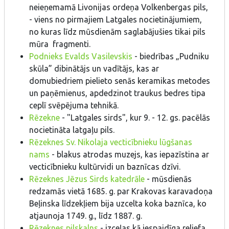
neieņemamā Livonijas ordeņa Volkenbergas pils,
- viens no pirmajiem Latgales nocietinājumiem,
no kuras līdz mūsdienām saglabājušies tikai pils
mūra fragmenti.
Podnieks Evalds Vasilevskis
- biedrības „Pudniku
skūla” dibinātājs un vadītājs, kas ar
domubiedriem pielieto senās keramikas metodes
un paņēmienus, apdedzinot traukus bedres tipa
ceplī svēpējuma tehnikā.
Rēzekne
- "Latgales sirds", kur 9. - 12. gs. pacēlās
nocietināta latgaļu pils.
Rēzeknes Sv. Nikolaja vecticībnieku lūgšanas
nams
- blakus atrodas muzejs, kas iepazīstina ar
vecticībnieku kultūrvidi un baznīcas dzīvi.
Rēzeknes Jēzus Sirds katedrāle
- mūsdienās
redzamās vietā 1685. g. par Krakovas karavadoņa
Beļinska līdzekļiem bija uzcelta koka baznīca, ko
atjaunoja 1749. g., līdz 1887. g.
Rēzeknes pilskalns
- izceļas kā iespaidīga reljefa