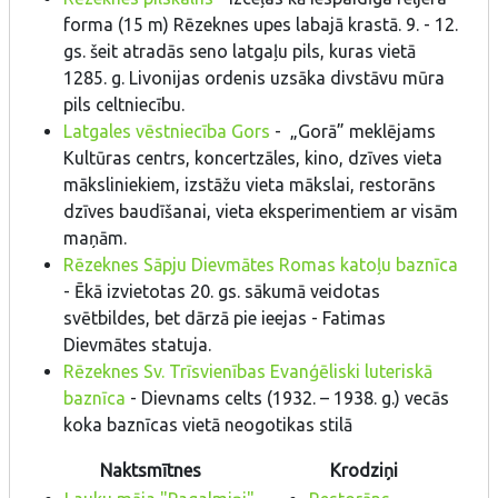
forma (15 m) Rēzeknes upes labajā krastā. 9. - 12.
gs. šeit atradās seno latgaļu pils, kuras vietā
1285. g. Livonijas ordenis uzsāka divstāvu mūra
pils celtniecību.
Latgales vēstniecība Gors
- „Gorā” meklējams
Kultūras centrs, koncertzāles, kino, dzīves vieta
māksliniekiem, izstāžu vieta mākslai, restorāns
dzīves baudīšanai, vieta eksperimentiem ar visām
maņām.
Rēzeknes Sāpju Dievmātes Romas katoļu baznīca
- Ēkā izvietotas 20. gs. sākumā veidotas
svētbildes, bet dārzā pie ieejas - Fatimas
Dievmātes statuja.
Rēzeknes Sv. Trīsvienības Evanģēliski luteriskā
baznīca
- Dievnams celts (1932. – 1938. g.) vecās
koka baznīcas vietā neogotikas stilā
Naktsmītnes
Krodziņi