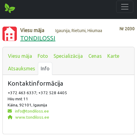
Nr
2030
Viesu māja
Igaunija, Rietumi, Hiiumaa
TONDILOSSI
Viesu māja
Foto
Specializācija
Cenas
Karte
Atsauksmes
Info
Kontaktinformācija
+372 463 6337; +372 528 4405
Hiiu mnt 11
Käina, 92101, Igaunija
info@tondiloss.ee
www.tondiloss.ee