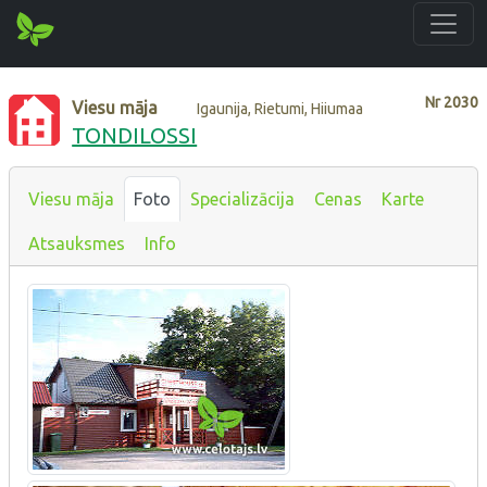
Nr
2030
Viesu māja
Igaunija, Rietumi, Hiiumaa
TONDILOSSI
Viesu māja
Foto
Specializācija
Cenas
Karte
Atsauksmes
Info