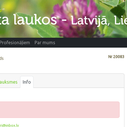
Profesionāļiem
Par mums
Nr
20083
ads
auksmes
Info
ri@inbox.lv