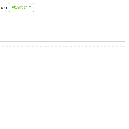
Atvērt ar
.3951