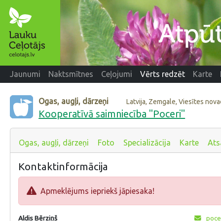
Jaunumi
Naktsmītnes
Ceļojumi
Vērts redzēt
Karte
Ogas, augļi, dārzeņi
Latvija, Zemgale, Viesītes nov
Kooperatīvā saimniecība "Poceri"
Ogas, augļi, dārzeņi
Foto
Specializācija
Karte
Ats
Kontaktinformācija
Apmeklējums iepriekš jāpiesaka!
Aldis Bērziņš
poce