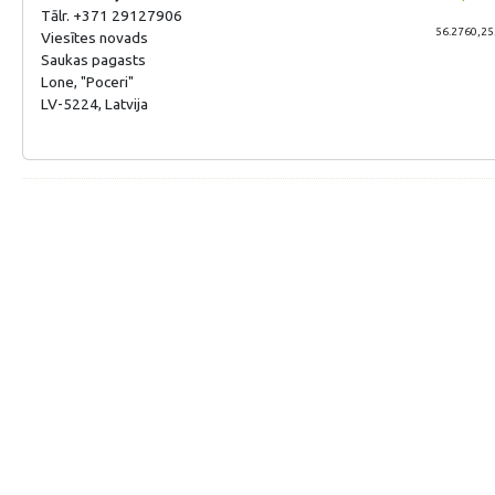
Tālr. +371 29127906
56.2760,25
Viesītes novads
Saukas pagasts
Lone, "Poceri"
LV-5224, Latvija