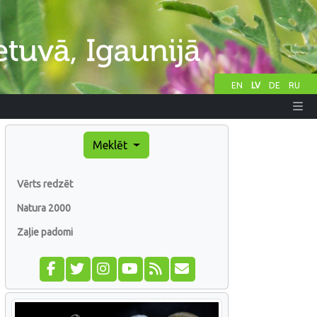
EN
LV
DE
RU
Meklēt
Vērts redzēt
Natura 2000
Zaļie padomi