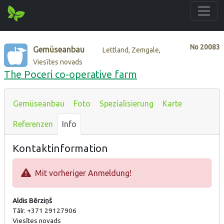
No
20083
Gemüseanbau
Lettland, Zemgale,
Viesītes novads
The Poceri co-operative farm
Gemüseanbau
Foto
Spezialisierung
Karte
Referenzen
Info
Kontaktinformation
Mit vorheriger Anmeldung!
Aldis Bērziņš
Tālr. +371 29127906
Viesītes novads