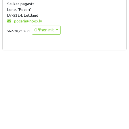
Saukas pagasts
Lone, "Poceri"
LV-5224, Lettland
poceri@inbox.lv
Öffnen mit
56.2760,25.3951