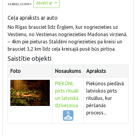
Atvērt ar
56.8662,25.9441
Ceļa apraksts ar auto
No Rīgas brauciet līdz Ērgļiem, kur nogriezieties uz
Vestienu, no Vestienas nogriezieties Madonas virzienā.
~ 4km pie pieturas Staldēni nogriezieties pa kreisi un
brauciet 3,2 km līdz ceļa kreisajā pusē būs pirtiņa.
Saistītie objekti
Foto
Nosaukums
Apraksts
PIEKŪNI,
Piekūnos piedāvā
pirts rituāli
latviskos pirts
un latviskā
rituālus, kur
dzīvesziņa
pēršanās
process...