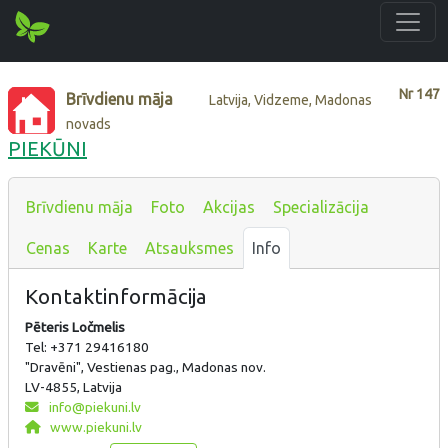
Nr
147
Brīvdienu māja
Latvija, Vidzeme, Madonas
novads
PIEKŪNI
Brīvdienu māja
Foto
Akcijas
Specializācija
Cenas
Karte
Atsauksmes
Info
Kontaktinformācija
Pēteris Ločmelis
Tel: +371 29416180
"Dravēni", Vestienas pag., Madonas nov.
LV-4855, Latvija
info@piekuni.lv
www.piekuni.lv