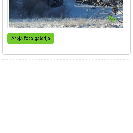
Ārējā foto galerija