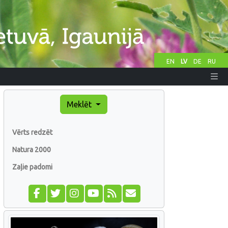
EN
LV
DE
RU
Meklēt
Vērts redzēt
Natura 2000
Zaļie padomi