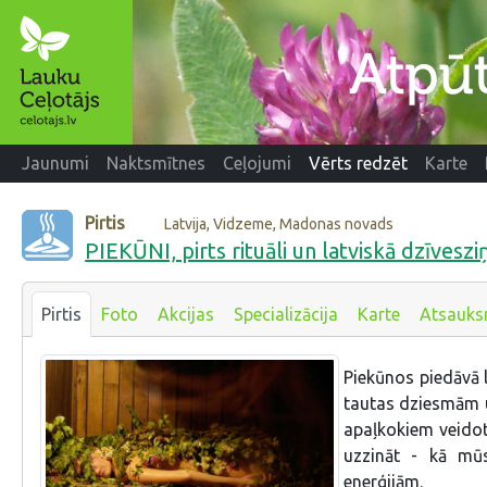
Jaunumi
Naktsmītnes
Ceļojumi
Vērts redzēt
Karte
Pirtis
Latvija, Vidzeme, Madonas novads
PIEKŪNI, pirts rituāli un latviskā dzīveszi
Pirtis
Foto
Akcijas
Specializācija
Karte
Atsauk
Piekūnos piedāvā l
tautas dziesmām un
apaļkokiem veidot
uzzināt - kā mū
enerģijām.