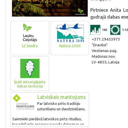
Pirtniece Anita L
gudrajā dabas ener
160
1-12
+371 29453973
"Dravēni"
LC biedrs
Natura 2000
Vestienas pag.
Madonas nov.
LV-4855, Latvija
Īpaši aizsargājama
dabas teritorija
Latviskais mantojums
Par latvisko pirts tradīciju
uzturēšanu un daudzināšanu.
Saimnieki piedāvā latviskos pirts rituālus,
kur pēršanās procesu pavada dziesmas un