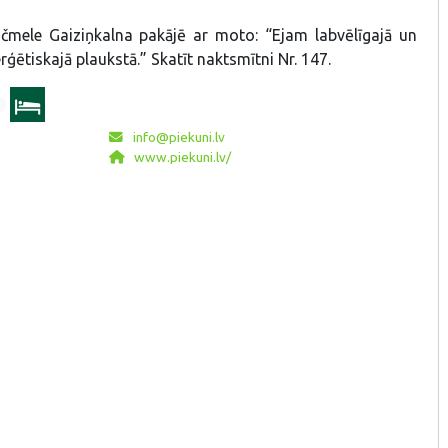
očmele Gaiziņkalna pakājē ar moto: “Ejam labvēlīgajā un
ģētiskajā plaukstā.” Skatīt naktsmītni Nr. 147.
info@piekuni.lv
www.piekuni.lv/