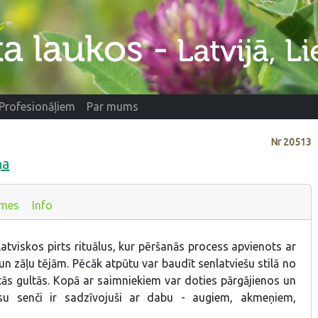
Profesionāļiem
Par mums
Nr
20513
ņa
smes
Info
atviskos pirts rituālus, kur pēršanās process apvienots ar
 zāļu tējām. Pēcāk atpūtu var baudīt senlatviešu stilā no
ās gultās. Kopā ar saimniekiem var doties pārgājienos un
su senči ir sadzīvojuši ar dabu - augiem, akmeņiem,