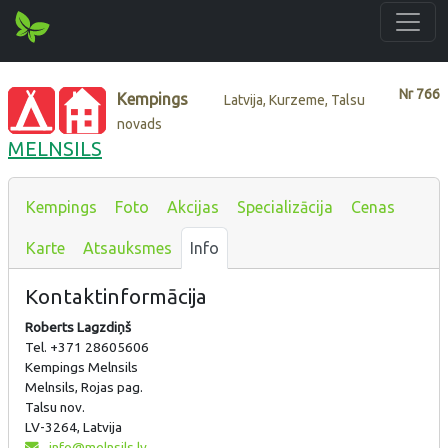
Nr
766
Kempings
Latvija, Kurzeme, Talsu
novads
MELNSILS
Kempings
Foto
Akcijas
Specializācija
Cenas
Karte
Atsauksmes
Info
Kontaktinformācija
Roberts Lagzdiņš
Tel. +371 28605606
Kempings Melnsils
Melnsils, Rojas pag.
Talsu nov.
LV-3264, Latvija
info@melnsils.lv