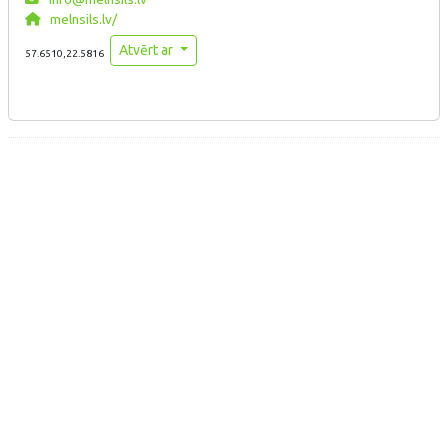
melnsils.lv/
Atvērt ar
57.6510,22.5816