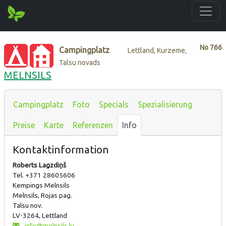
No
766
Campingplatz
Lettland, Kurzeme,
Talsu novads
MELNSILS
Campingplatz
Foto
Specials
Spezialisierung
Preise
Karte
Referenzen
Info
Kontaktinformation
Roberts Lagzdiņš
Tel. +371 28605606
Kempings Melnsils
Melnsils, Rojas pag.
Talsu nov.
LV-3264, Lettland
info@melnsils.lv