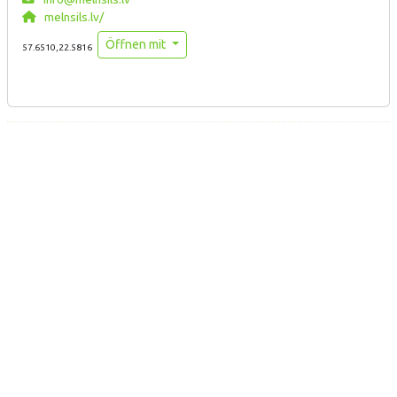
melnsils.lv/
Öffnen mit
57.6510,22.5816