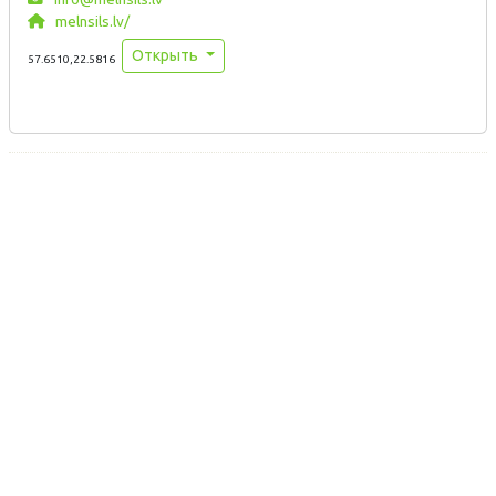
melnsils.lv/
Открыть
57.6510,22.5816