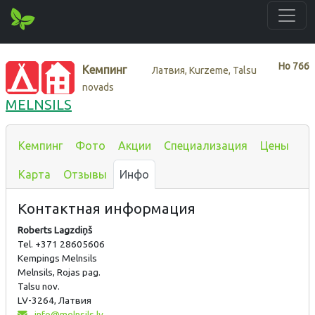
Нo
766
Кемпинг
Латвия, Kurzeme, Talsu
novads
MELNSILS
Кемпинг
Фото
Акции
Специализация
Цены
Карта
Отзывы
Инфо
Контактная информация
Roberts Lagzdiņš
Tel. +371 28605606
Kempings Melnsils
Melnsils, Rojas pag.
Talsu nov.
LV-3264, Латвия
info@melnsils.lv